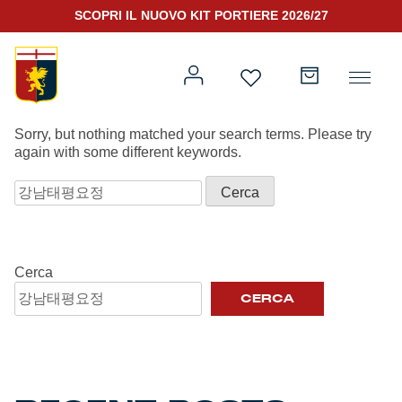
SCOPRI IL NUOVO KIT PORTIERE 2026/27
NOTHING FOUND
Sorry, but nothing matched your search terms. Please try
again with some different keywords.
Ricerca
Prima squadra
Kit Gara 2026/27
per:
Training
Cerca
Prima squadra
Rappresentanza
CERCA
Kit Gara 25/26
Genoa for Special