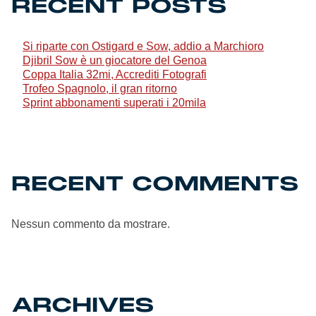
RECENT POSTS
Genoa Academy
Tacchettee Collection
Si riparte con Ostigard e Sow, addio a Marchioro
Djibril Sow è un giocatore del Genoa
Urban Collection
Coppa Italia 32mi, Accrediti Fotografi
Trofeo Spagnolo, il gran ritorno
Sprint abbonamenti superati i 20mila
Throwback Duemila
Sebago x Genoa
RECENT COMMENTS
Robe di Kappa x Genoa
Red&Blue Voices
Nessun commento da mostrare.
Kids
ARCHIVES