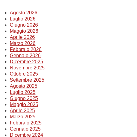
Summer Sale
Agosto 2026
Luglio 2026
Mare
Giugno 2026
Maggio 2026
Accessori
Aprile 2026
Marzo 2026
Febbraio 2026
Party
Gennaio 2026
Dicembre 2025
Novembre 2025
Outlet
Ottobre 2025
Settembre 2025
Helan x Genoa
Agosto 2025
Luglio 2025
Giugno 2025
Isolani x Genoa
Maggio 2025
Aprile 2025
Marzo 2025
Gift Card Online Store
Febbraio 2025
Gennaio 2025
Dicembre 2024