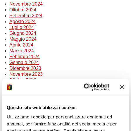
Novembre 2024
Ottobre 2024
Settembre 2024
Agosto 2024
Luglio 2024
Giugno 2024
Maggio 2024
Aprile 2024
Marzo 2024
Febbraio 2024
Gennaio 2024
Dicembre 2023
Novembre 2023
Ottobre 2023
Settembre 2023
Agosto 2023
Luglio 2023
Giugno 2023
Questo sito web utilizza i cookie
Marzo 2023
Febbraio 2023
Utilizziamo i cookie per personalizzare contenuti ed
Gennaio 2023
annunci, per fornire funzionalità dei social media e per
analizzare il nostro traffico. Condividiamo inoltre