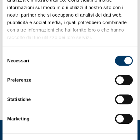
informazioni sul modo in cui utilizzi il nostro sito con i
nostri partner che si occupano di analisi dei dati web,
CATEGORIES
pubblicità e social media, i quali potrebbero combinarle
con altre informazioni che hai fornito loro o che hanno
raccolto dal tuo utilizzo dei loro servizi.
Allenamento
Biglietteria
Selezione
Femminile
Necessari
Giovanile
del
Iniziative ed Eventi
consenso
News
Preferenze
Partite
Partnership
Responsabilità sociale
Stampa
Statistiche
Marketing