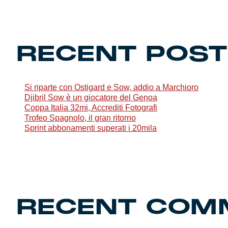
Genoa Academy
Tacchettee Collection
RECENT POS
Urban Collection
Throwback Duemila
Si riparte con Ostigard e Sow, addio a Marchioro
Djibril Sow è un giocatore del Genoa
Sebago x Genoa
Coppa Italia 32mi, Accrediti Fotografi
Trofeo Spagnolo, il gran ritorno
Sprint abbonamenti superati i 20mila
Robe di Kappa x Genoa
Red&Blue Voices
Kids
RECENT COM