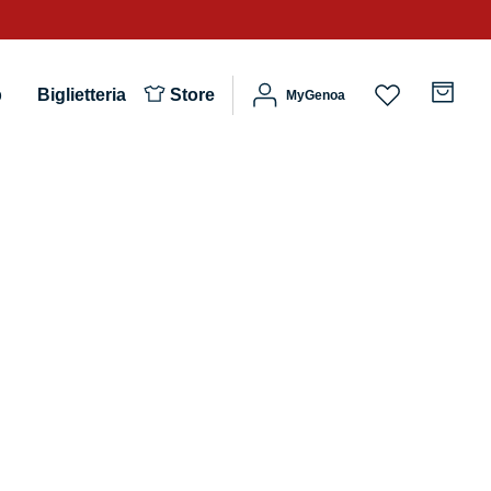
b
Biglietteria
Store
MyGenoa