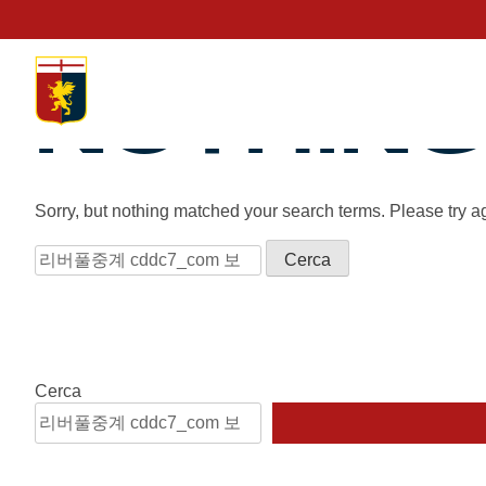
NOTHING
Sorry, but nothing matched your search terms. Please try a
Prima squadra
Kit Gara 2026/27
Ricerca
per:
Training
Prima squadra
Rappresentanza
Cerca
Kit Gara 25/26
Genoa for Special