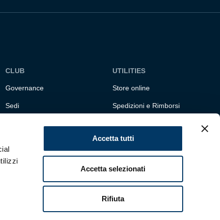
CLUB
UTILITIES
Governance
Store online
Sedi
Spedizioni e Rimborsi
Responsabilità sociale
Fondazione Genoa 1893
ETS
Accetta tutti
ial
ilizzi
Accetta selezionati
Rifiuta