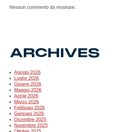
Summer Sale
Nessun commento da mostrare.
Mare
Accessori
ARCHIVES
Party
Outlet
Agosto 2026
Luglio 2026
Helan x Genoa
Giugno 2026
Maggio 2026
Aprile 2026
Isolani x Genoa
Marzo 2026
Febbraio 2026
Gennaio 2026
Gift Card Online Store
Dicembre 2025
Novembre 2025
Ottobre 2025