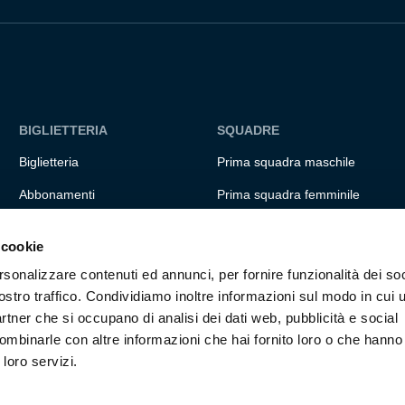
BIGLIETTERIA
SQUADRE
Biglietteria
Prima squadra maschile
Abbonamenti
Prima squadra femminile
Accrediti
Settore giovanile
 cookie
Experience
Genoa for special
rsonalizzare contenuti ed annunci, per fornire funzionalità dei soc
Hospitality
Genoa Academy
ostro traffico. Condividiamo inoltre informazioni sul modo in cui ut
partner che si occupano di analisi dei dati web, pubblicità e social
Summer Camp
ombinarle con altre informazioni che hai fornito loro o che hanno
 loro servizi.