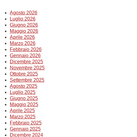
Summer Sale
Agosto 2026
Luglio 2026
Mare
Giugno 2026
Maggio 2026
Accessori
Aprile 2026
Marzo 2026
Febbraio 2026
Party
Gennaio 2026
Dicembre 2025
Novembre 2025
Outlet
Ottobre 2025
Settembre 2025
Helan x Genoa
Agosto 2025
Luglio 2025
Giugno 2025
Isolani x Genoa
Maggio 2025
Aprile 2025
Marzo 2025
Gift Card Online Store
Febbraio 2025
Gennaio 2025
Dicembre 2024