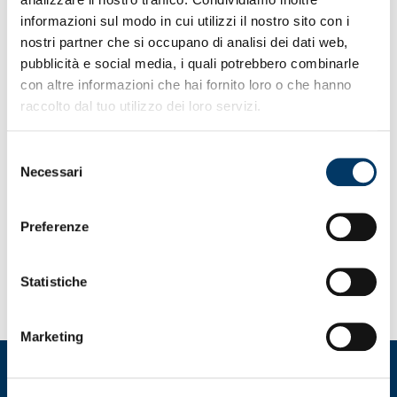
informazioni sul modo in cui utilizzi il nostro sito con i
nostri partner che si occupano di analisi dei dati web,
CATEGORIES
pubblicità e social media, i quali potrebbero combinarle
con altre informazioni che hai fornito loro o che hanno
raccolto dal tuo utilizzo dei loro servizi.
Allenamento
Biglietteria
Selezione
Femminile
Necessari
Giovanile
del
Iniziative ed Eventi
consenso
News
Preferenze
Partite
Partnership
Responsabilità sociale
Stampa
Statistiche
Marketing