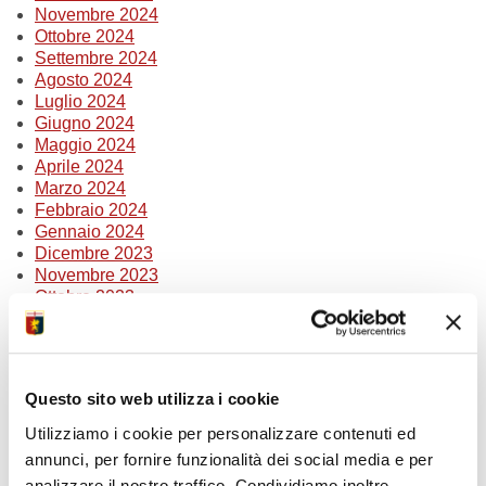
Novembre 2024
Ottobre 2024
Settembre 2024
Agosto 2024
Luglio 2024
Giugno 2024
Maggio 2024
Aprile 2024
Marzo 2024
Febbraio 2024
Gennaio 2024
Dicembre 2023
Novembre 2023
Ottobre 2023
Settembre 2023
Agosto 2023
Luglio 2023
Giugno 2023
Questo sito web utilizza i cookie
Marzo 2023
Febbraio 2023
Utilizziamo i cookie per personalizzare contenuti ed
Gennaio 2023
annunci, per fornire funzionalità dei social media e per
analizzare il nostro traffico. Condividiamo inoltre