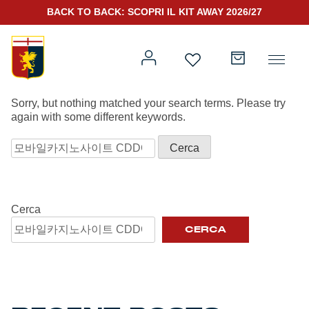
BACK TO BACK: SCOPRI IL KIT AWAY 2026/27
NOTHING FOUND
Sorry, but nothing matched your search terms. Please try
again with some different keywords.
Ricerca
Prima squadra
Kit Gara 2026/27
per:
Training
Cerca
Prima squadra
Rappresentanza
CERCA
Kit Gara 25/26
Genoa for Special