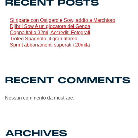
RECENT POSTS
Genoa Academy
Tacchettee Collection
Si riparte con Ostigard e Sow, addio a Marchioro
Djibril Sow è un giocatore del Genoa
Urban Collection
Coppa Italia 32mi, Accrediti Fotografi
Trofeo Spagnolo, il gran ritorno
Sprint abbonamenti superati i 20mila
Throwback Duemila
Sebago x Genoa
RECENT COMMENTS
Robe di Kappa x Genoa
Red&Blue Voices
Nessun commento da mostrare.
Kids
ARCHIVES