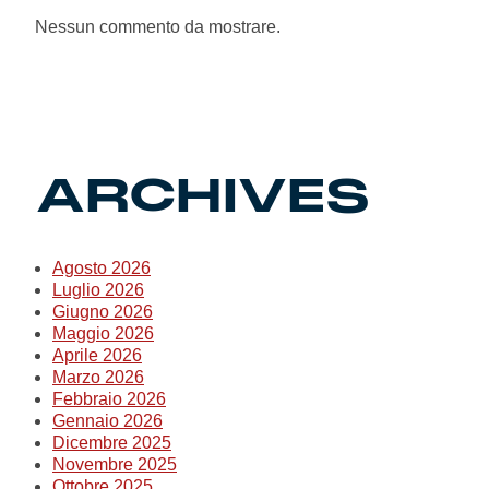
Summer Sale
Nessun commento da mostrare.
Mare
Accessori
ARCHIVES
Party
Outlet
Agosto 2026
Luglio 2026
Helan x Genoa
Giugno 2026
Maggio 2026
Aprile 2026
Isolani x Genoa
Marzo 2026
Febbraio 2026
Gennaio 2026
Gift Card Online Store
Dicembre 2025
Novembre 2025
Ottobre 2025