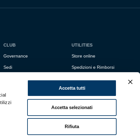
CLUB
UTILITIES
Governance
Store online
Sedi
Spedizioni e Rimborsi
Responsabilità sociale
Fondazione Genoa 1893
ETS
Accetta tutti
ial
ilizzi
Accetta selezionati
Rifiuta