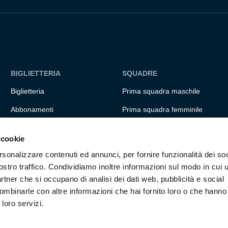
BIGLIETTERIA
SQUADRE
Biglietteria
Prima squadra maschile
Abbonamenti
Prima squadra femminile
Accrediti
Settore giovanile
 cookie
Experience
Genoa for special
rsonalizzare contenuti ed annunci, per fornire funzionalità dei soc
Hospitality
Genoa Academy
ostro traffico. Condividiamo inoltre informazioni sul modo in cui ut
partner che si occupano di analisi dei dati web, pubblicità e social
Summer Camp
ombinarle con altre informazioni che hai fornito loro o che hanno
 loro servizi.