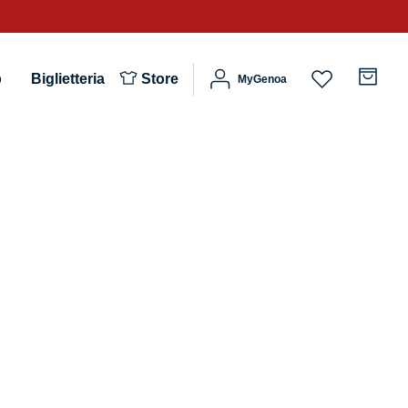
b
Biglietteria
Store
MyGenoa