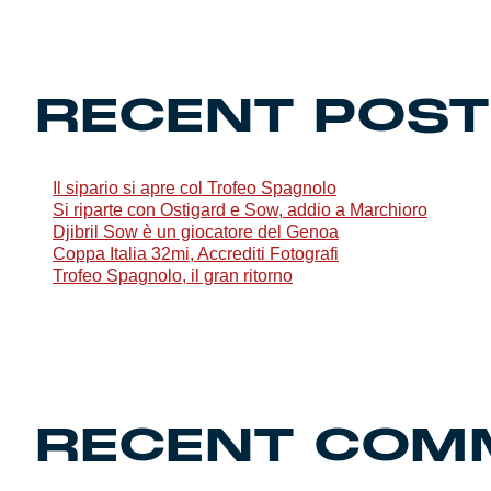
Genoa Academy
Tacchettee Collection
RECENT POS
Urban Collection
Throwback Duemila
Il sipario si apre col Trofeo Spagnolo
Si riparte con Ostigard e Sow, addio a Marchioro
Sebago x Genoa
Djibril Sow è un giocatore del Genoa
Coppa Italia 32mi, Accrediti Fotografi
Trofeo Spagnolo, il gran ritorno
Robe di Kappa x Genoa
Red&Blue Voices
Kids
RECENT COM