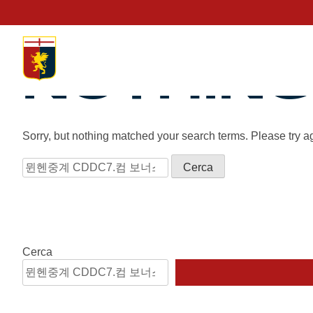
NOTHING
Sorry, but nothing matched your search terms. Please try a
Prima squadra
Kit Gara 2026/27
Ricerca
per:
Training
Prima squadra
Rappresentanza
Cerca
Kit Gara 25/26
Genoa for Special