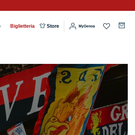
b
Biglietteria
Store
MyGenoa