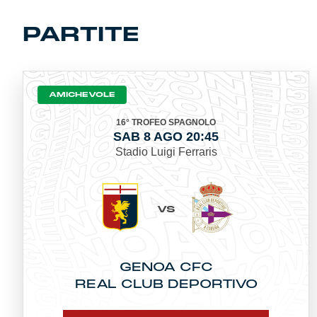
Summer Sale
PARTITE
Mare
Accessori
AMICHEVOLE
Party
16° TROFEO SPAGNOLO
SAB 8 AGO 20:45
Stadio Luigi Ferraris
Outlet
Helan x Genoa
VS
Isolani x Genoa
GENOA CFC
Gift Card Online Store
REAL CLUB DEPORTIVO