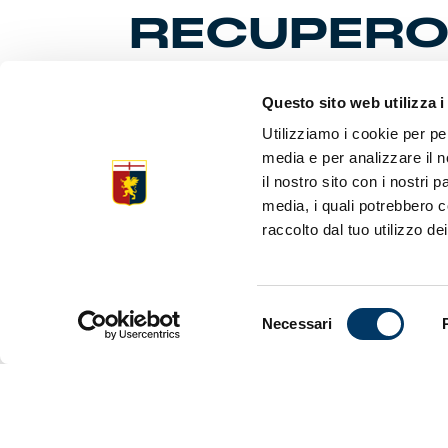
RECUPER
Questo sito web utilizza i
Il Grifo ch
Utilizziamo i cookie per pe
finale un g
genoani pr
media e per analizzare il n
il nostro sito con i nostri 
Solidità e
media, i quali potrebbero c
frazione. I
raccolto dal tuo utilizzo dei
ritmo, fren
passaggio, 
patemi anch
accendere n
Selezione
muoviamo co
Necessari
rimangono s
del
linea a 4 f
consenso
traversoni e
respinte. L
aprirlo.