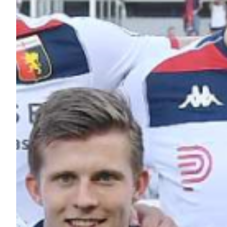
Summer Sale
Mare
Accessori
Party
Outlet
Helan x Genoa
Isolani x Genoa
Gift Card Online Store