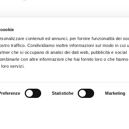
O
 cookie
iude con maestria i varchi per quasi tutta la partita. Il Torino 
rsonalizzare contenuti ed annunci, per fornire funzionalità dei soc
uizzo di Radonjic prendendosi i tre punti. Finisce 1-0. Oltre 
esenti allo stadio Olimpico.
ostro traffico. Condividiamo inoltre informazioni sul modo in cui ut
partner che si occupano di analisi dei dati web, pubblicità e social
 compattezza
– Dura più di un quarto d’ora la fase di studio nell
ombinarle con altre informazioni che hai fornito loro o che hanno
l Torino prova a fare la partita senza trovare un’accelerazione p
 loro servizi.
ato dall’intelligente occupazione degli spazi con cui oscuriamo le
nella stessa formazione della vittoria con la Lazio. Giostriamo 
e la fase di possesso, faticando a innescare il potenziale offen
ei sedici metri Retegui e Albert. Siamo compatti in ogni zona e 
n i sincronismi dettati da Badelj alla 100ma in rossoblù. Le pa
Preferenze
Statistiche
Marketing
u entrambe le sponde un miraggio per gli attaccanti. Nella retr
unziona da assicurazione sulla vita. Martinez deve intervenire su
 tiri dalla distanza, protetto dalla fisicità dei difensori specializza
’incontro resta bloccato fino all’intervallo, nessuno possiede le c