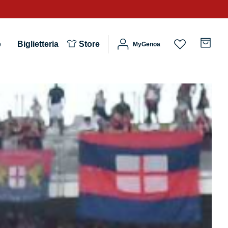
b
Biglietteria
Store
MyGenoa