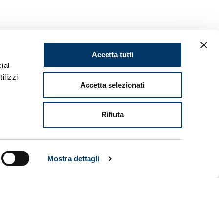
Accetta tutti
sfrutta nel
ial
4mila i
ilizzi
Accetta selezionati
a prima
er cambiare
 linee di
Rifiuta
senza
sivo e
ci
lle gol
Mostra dettagli
oguardia la
 innocui
ti nelle
hiavi per