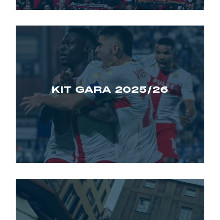
Summer Sale
Mare
Accessori
Party
KIT GARA 2025/26
Outlet
Helan x Genoa
Isolani x Genoa
Gift Card Online Store