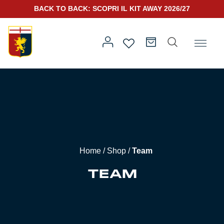
BACK TO BACK: SCOPRI IL KIT AWAY 2026/27
Home
/ Team
Prima squadra
Kit Gara 2026/27
Training
Home
/
Shop
/
Team
Prima squadra
Rappresentanza
TEAM
Kit Gara 25/26
Genoa for Special