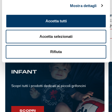
Mostra dettagli
T-SHIRT TRAINING
F
Accetta tutti
Maglia allenamento da…
F
49,00
€
7
ACQUISTA
Accetta selezionati
Rifiuta
INFANT
Scopri tutti i prodotti dedicati ai piccoli grifoncini
SCOPRI