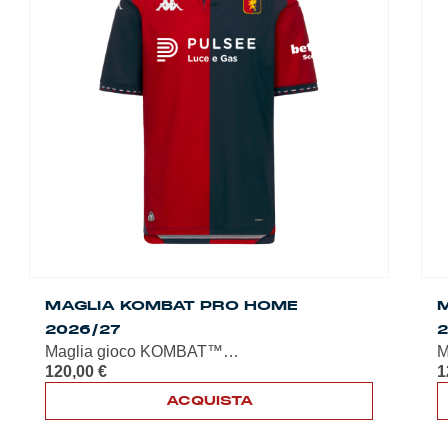
Summer Sale
Mare
Accessori
Party
Outlet
Helan x Genoa
MAGLIA KOMBAT PRO HOME
2026/27
Isolani x Genoa
Maglia gioco KOMBAT™…
M
120,00
€
1
Gift Card Online Store
ACQUISTA