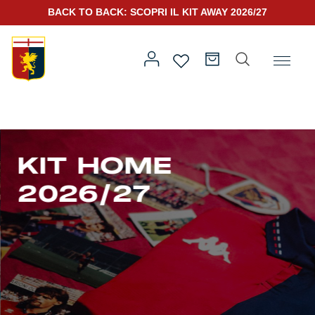
BACK TO BACK: SCOPRI IL KIT AWAY 2026/27
SCOPRI IL NUOVO KIT PORTIERE 2026/27
Prima squadra
Kit Gara 2026/27
KIT HOME
2026/27
Training
Prima squadra
Rappresentanza
Kit Gara 25/26
Genoa for Special