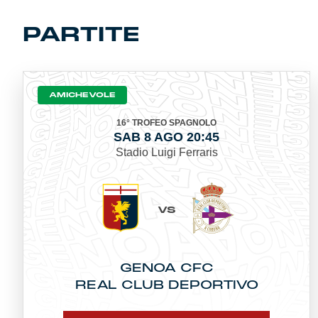
Summer Sale
PARTITE
Mare
Accessori
AMICHEVOLE
Party
16° TROFEO SPAGNOLO
SAB 8 AGO 20:45
Stadio Luigi Ferraris
Outlet
Helan x Genoa
VS
Isolani x Genoa
GENOA CFC
Gift Card Online Store
REAL CLUB DEPORTIVO