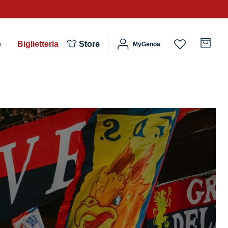
b
Biglietteria
Store
MyGenoa