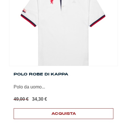
Le
opzioni
possono
essere
scelte
nella
pagina
del
prodotto
POLO ROBE DI KAPPA
Polo da uomo...
Il
Il
49,00
€
34,30
€
prezzo
prezzo
originale
attuale
ACQUISTA
era:
è:
49,00 €.
34,30 €.
Questo