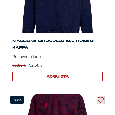
nella
pagina
del
prodotto
MAGLIONE GIROCOLLO BLU ROBE DI
KAPPA
Pullover in lana...
Il
Il
75,00
€
52,50
€
prezzo
prezzo
originale
attuale
ACQUISTA
era:
è:
Questo
75,00 €.
52,50 €.
prodotto
ha
più
-30%
varianti.
Le
opzioni