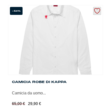
prodotto
ha
più
-54%
varianti.
Le
opzioni
possono
essere
scelte
nella
pagina
del
prodotto
CAMICIA ROBE DI KAPPA
Camicia da uomo...
Il
Il
65,00
€
29,90
€
prezzo
prezzo