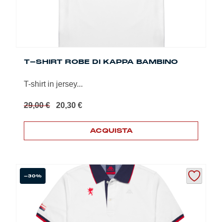
del
prodotto
T-SHIRT ROBE DI KAPPA BAMBINO
T-shirt in jersey...
Il
Il
29,00
€
20,30
€
prezzo
prezzo
originale
attuale
ACQUISTA
era:
è:
29,00 €.
20,30 €.
Questo
prodotto
ha
più
-30%
varianti.
Le
opzioni
possono