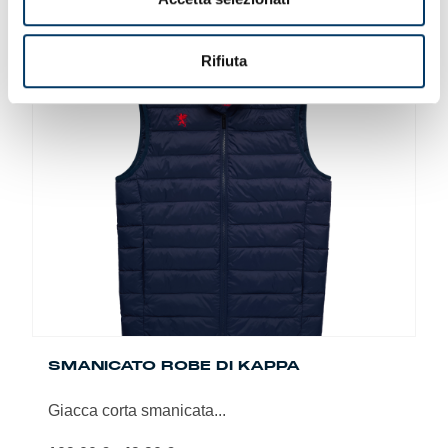
Questo
prodotto
ha
Rifiuta
più
-54%
varianti.
Le
opzioni
possono
essere
scelte
nella
pagina
del
prodotto
SMANICATO ROBE DI KAPPA
Giacca corta smanicata...