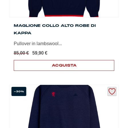
MAGLIONE COLLO ALTO ROBE DI
KAPPA
Pullover in lambswool...
Il
Il
85,00
€
59,90
€
prezzo
prezzo
originale
attuale
ACQUISTA
era:
è:
Questo
85,00 €.
59,90 €.
prodotto
ha
più
-30%
varianti.
Le
opzioni
possono
essere
scelte