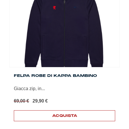
Le
opzioni
possono
essere
scelte
nella
pagina
del
prodotto
FELPA ROBE DI KAPPA BAMBINO
Giacca zip, in...
Il
Il
69,00
€
29,90
€
prezzo
prezzo
originale
attuale
ACQUISTA
era:
è:
69,00 €.
29,90 €.
Questo