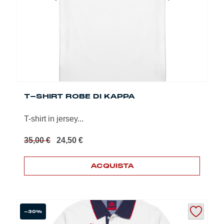
essere
scelte
nella
pagina
del
prodotto
T-SHIRT ROBE DI KAPPA
T-shirt in jersey...
Il
Il
35,00
€
24,50
€
prezzo
prezzo
originale
attuale
ACQUISTA
era:
è:
35,00 €.
24,50 €.
Questo
prodotto
ha
più
-30%
varianti.