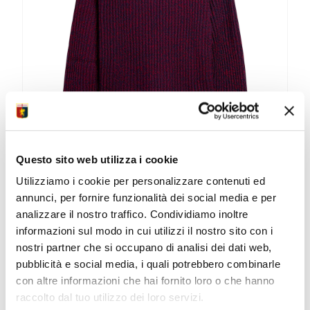
possono
essere
scelte
nella
pagina
del
prodotto
MAGLIONE GIROCOLLO ROSSOBLÙ
Questo sito web utilizza i cookie
ROBE DI KAPPA
Utilizziamo i cookie per personalizzare contenuti ed
annunci, per fornire funzionalità dei social media e per
Pullover in lana...
analizzare il nostro traffico. Condividiamo inoltre
Il
Il
85,00
€
59,50
€
informazioni sul modo in cui utilizzi il nostro sito con i
prezzo
prezzo
nostri partner che si occupano di analisi dei dati web,
originale
attuale
ACQUISTA
pubblicità e social media, i quali potrebbero combinarle
era:
è:
Questo
85,00 €.
59,50 €.
con altre informazioni che hai fornito loro o che hanno
prodotto
raccolto dal tuo utilizzo dei loro servizi.
ha