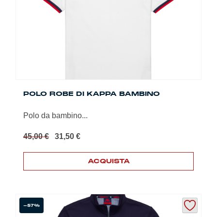
essere
scelte
nella
pagina
del
prodotto
POLO ROBE DI KAPPA BAMBINO
Polo da bambino...
Il
Il
45,00
€
31,50
€
prezzo
prezzo
originale
attuale
ACQUISTA
era:
è:
45,00 €.
31,50 €.
Questo
prodotto
ha
più
-57%
varianti.