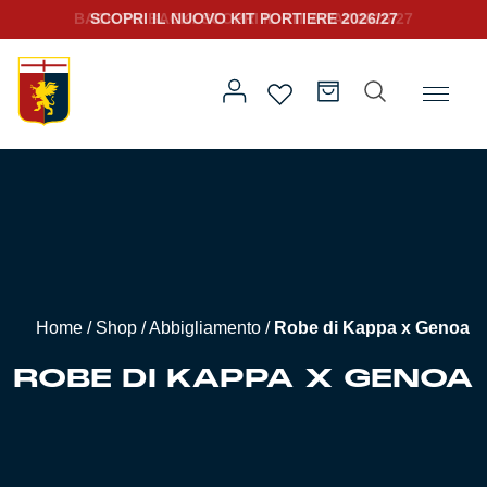
SCOPRI IL NUOVO KIT PORTIERE 2026/27
Home
/
Abbigliamento
/ Robe di Kappa x Genoa
Prima squadra
Kit Gara 2026/27
Training
Home
/
Shop
/
Abbigliamento
/
Robe di Kappa x Genoa
Prima squadra
Rappresentanza
ROBE DI KAPPA X GENOA
Kit Gara 25/26
Genoa for Special