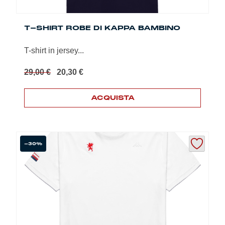
T-SHIRT ROBE DI KAPPA BAMBINO
T-shirt in jersey...
Il
Il
29,00
€
20,30
€
prezzo
prezzo
originale
attuale
ACQUISTA
era:
è:
29,00 €.
20,30 €.
Questo
prodotto
ha
più
-30%
varianti.
Le
opzioni
possono
essere
scelte
nella
pagina