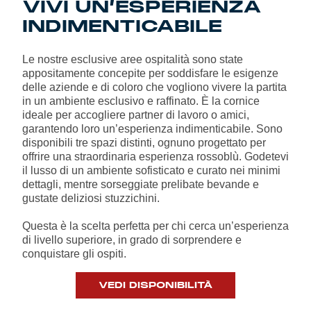
VIVI UN’ESPERIENZA
INDIMENTICABILE
Genoa Academy
Tacchettee Collection
Le nostre esclusive aree ospitalità sono state
Urban Collection
appositamente concepite per soddisfare le esigenze
delle aziende e di coloro che vogliono vivere la partita
Throwback Duemila
in un ambiente esclusivo e raffinato. È la cornice
ideale per accogliere partner di lavoro o amici,
garantendo loro un’esperienza indimenticabile. Sono
Sebago x Genoa
disponibili tre spazi distinti, ognuno progettato per
offrire una straordinaria esperienza rossoblù. Godetevi
il lusso di un ambiente sofisticato e curato nei minimi
Robe di Kappa x Genoa
dettagli, mentre sorseggiate prelibate bevande e
gustate deliziosi stuzzichini.
Red&Blue Voices
Questa è la scelta perfetta per chi cerca un’esperienza
di livello superiore, in grado di sorprendere e
Kids
conquistare gli ospiti.
VEDI DISPONIBILITÀ