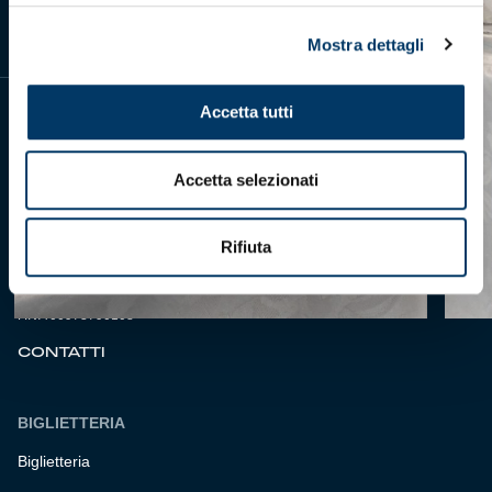
Mostra dettagli
Accetta tutti
Accetta selezionati
Genoa Cricket and Football Club S.p.A.
Via Ronchi 67, 16155 Genova Pegli
Rifiuta
Iscritto al Registro Stampa del Tribunale di Genova n. 3054 in data 7
maggio 2025
C.F. 80033270101
P.IVA 00973790108
CONTATTI
BIGLIETTERIA
Biglietteria