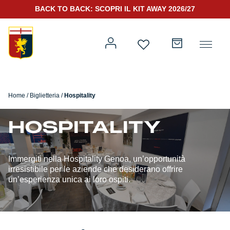
BACK TO BACK: SCOPRI IL KIT AWAY 2026/27
Home
/
Biglietteria
/
Hospitality
Prima squadra
Kit Gara 2026/27
HOSPITALITY
Training
Immergiti nella Hospitality Genoa, un’opportunità
Prima squadra
Rappresentanza
irresistibile per le aziende che desiderano offrire
un’esperienza unica ai loro ospiti.
Kit Gara 25/26
Genoa for Special