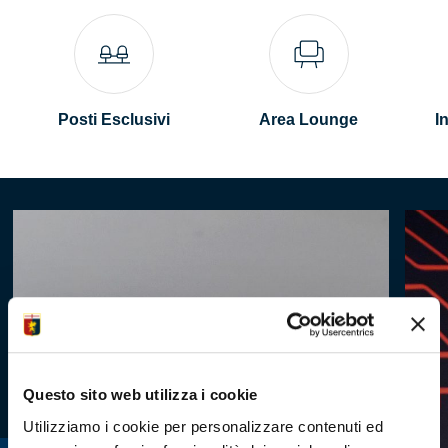
Summer Sale
Mare
Posti Esclusivi
Area Lounge
I
Accessori
Party
Outlet
Helan x Genoa
Isolani x Genoa
Gift Card Online Store
Questo sito web utilizza i cookie
Utilizziamo i cookie per personalizzare contenuti ed