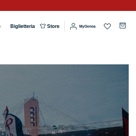
b
Biglietteria
Store
MyGenoa