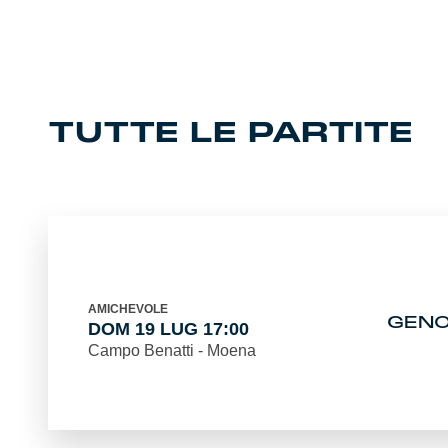
Summer Sale
Mare
Accessori
TUTTE LE PARTITE
Party
Outlet
Helan x Genoa
AMICHEVOLE
GENO
DOM 19 LUG 17:00
Isolani x Genoa
Campo Benatti - Moena
Gift Card Online Store