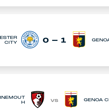
CESTER
0 - 1
GENO
CITY
RNEMOUT
GENOA C
VS
H