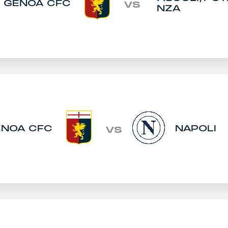
GENOA CFC
VS
NZA
ENOA CFC
NAPOLI
VS