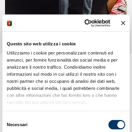
KIT HOME 2026/27
You'll never run alone: il nuovo Kit Home 2026/27.
SCOPRI
Questo sito web utilizza i cookie
Utilizziamo i cookie per personalizzare contenuti ed
annunci, per fornire funzionalità dei social media e per
analizzare il nostro traffico. Condividiamo inoltre
informazioni sul modo in cui utilizzi il nostro sito con i
KIT HOME 2026/27
nostri partner che si occupano di analisi dei dati web,
pubblicità e social media, i quali potrebbero combinarle
You’ll never run alone
con altre informazioni che hai fornito loro o che hanno
raccolto dal tuo utilizzo dei loro servizi.
ACQUISTA ORA
Selezione
Necessari
del