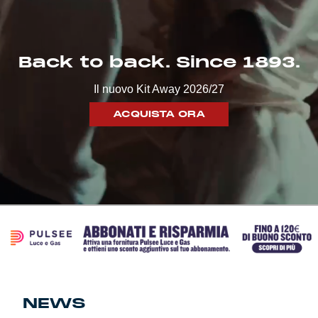
Genoa Academy
Tacchettee Collection
Back to back. Since 1893.
Urban Collection
Il nuovo Kit Away 2026/27
Throwback Duemila
ACQUISTA ORA
Sebago x Genoa
Robe di Kappa x Genoa
Red&Blue Voices
Kids
NEWS