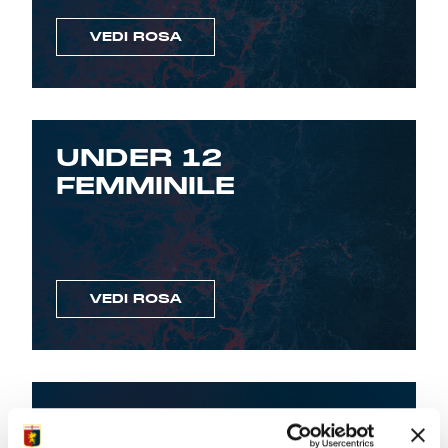
Summer Sale
VEDI ROSA
Mare
Accessori
UNDER 12
Party
FEMMINILE
Outlet
Helan x Genoa
VEDI ROSA
Isolani x Genoa
Gift Card Online Store
UNDER 10
FEMMINILE