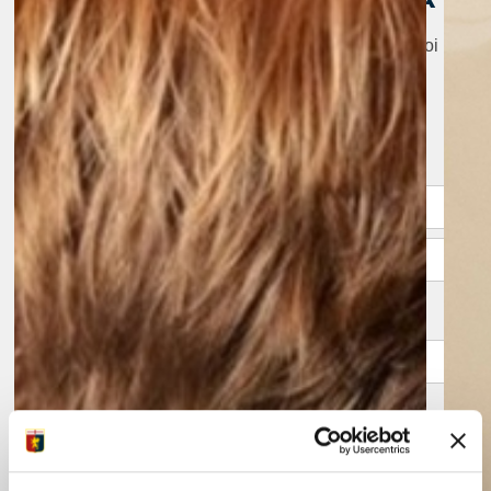
INOLTRA UNA RICHIESTA
Sei interessato a conoscere i nostri progetti o vuoi
proporre una collaborazione?
Compila il form e ti risponderemo al più presto.
Nome e Cognome
*
Nome
Cognome
Mail
*
Azienda