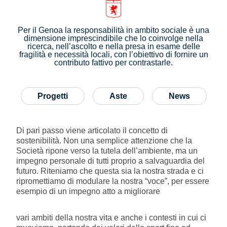
Genoa Academy
Tacchettee Collection
Per il Genoa la responsabilità in ambito sociale è una
dimensione imprescindibile che lo coinvolge nella
ricerca, nell’ascolto e nella presa in esame delle
Urban Collection
fragilità e necessità locali, con l’obiettivo di fornire un
contributo fattivo per contrastarle.
Throwback Duemila
Progetti
Aste
News
Sebago x Genoa
Robe di Kappa x Genoa
Di pari passo viene articolato il concetto di
sostenibilità. Non una semplice attenzione che la
Società ripone verso la tutela dell’ambiente, ma un
Red&Blue Voices
impegno personale di tutti proprio a salvaguardia del
futuro. Riteniamo che questa sia la nostra strada e ci
Kids
ripromettiamo di modulare la nostra “voce”, per essere
esempio di un impegno atto a migliorare
vari ambiti della nostra vita e anche i contesti in cui ci