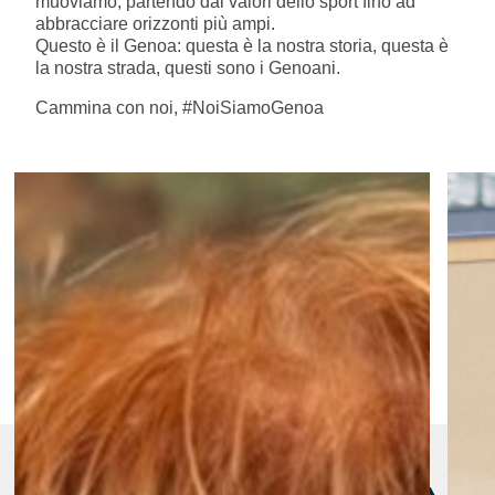
muoviamo, partendo dai valori dello sport fino ad
Summer Sale
abbracciare orizzonti più ampi.
Questo è il Genoa: questa è la nostra storia, questa è
la nostra strada, questi sono i Genoani.
Mare
Cammina con noi, #NoiSiamoGenoa
Accessori
Party
Outlet
Helan x Genoa
Isolani x Genoa
Gift Card Online Store