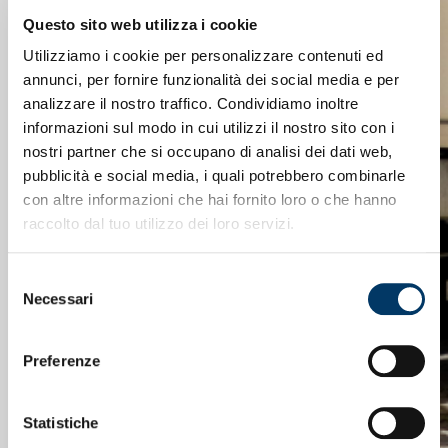
Messaggio
Questo sito web utilizza i cookie
Utilizziamo i cookie per personalizzare contenuti ed
annunci, per fornire funzionalità dei social media e per
analizzare il nostro traffico. Condividiamo inoltre
informazioni sul modo in cui utilizzi il nostro sito con i
nostri partner che si occupano di analisi dei dati web,
pubblicità e social media, i quali potrebbero combinarle
con altre informazioni che hai fornito loro o che hanno
raccolto dal tuo utilizzo dei loro servizi.
Selezione
Necessari
del
consenso
Captcha
Preferenze
Privacy
Sottoscrivo la
Privacy Policy.
*
*
Statistiche
Acconsento a ricevere comunicazioni di marketing