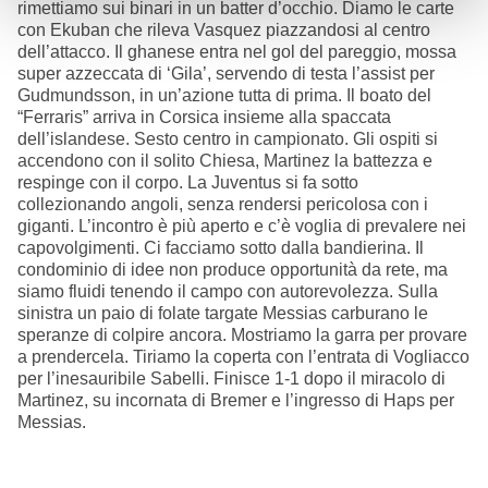
rimettiamo sui binari in un batter d’occhio. Diamo le carte
con Ekuban che rileva Vasquez piazzandosi al centro
dell’attacco. Il ghanese entra nel gol del pareggio, mossa
super azzeccata di ‘Gila’, servendo di testa l’assist per
Gudmundsson, in un’azione tutta di prima. Il boato del
“Ferraris” arriva in Corsica insieme alla spaccata
dell’islandese. Sesto centro in campionato. Gli ospiti si
accendono con il solito Chiesa, Martinez la battezza e
respinge con il corpo. La Juventus si fa sotto
collezionando angoli, senza rendersi pericolosa con i
giganti. L’incontro è più aperto e c’è voglia di prevalere nei
capovolgimenti. Ci facciamo sotto dalla bandierina. Il
condominio di idee non produce opportunità da rete, ma
siamo fluidi tenendo il campo con autorevolezza. Sulla
sinistra un paio di folate targate Messias carburano le
speranze di colpire ancora. Mostriamo la garra per provare
a prendercela. Tiriamo la coperta con l’entrata di Vogliacco
per l’inesauribile Sabelli. Finisce 1-1 dopo il miracolo di
Martinez, su incornata di Bremer e l’ingresso di Haps per
Messias.