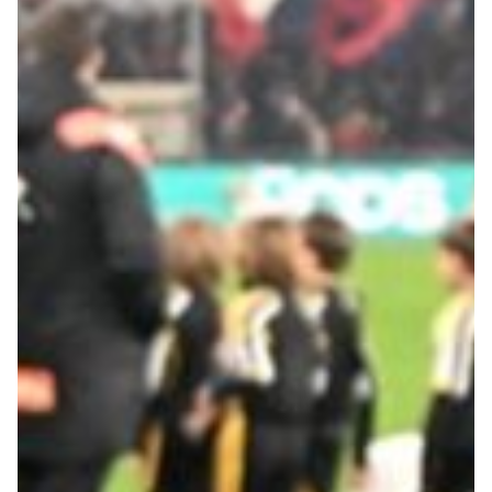
Summer Sale
Mare
Accessori
Party
Outlet
Helan x Genoa
Isolani x Genoa
Gift Card Online Store