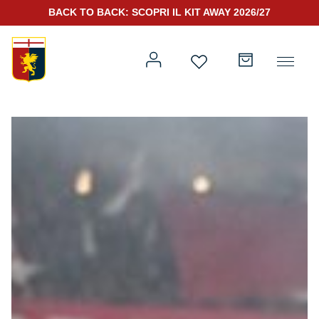
BACK TO BACK: SCOPRI IL KIT AWAY 2026/27
Prima squadra
Kit Gara 2026/27
Training
Prima squadra
Rappresentanza
Kit Gara 25/26
Genoa for Special