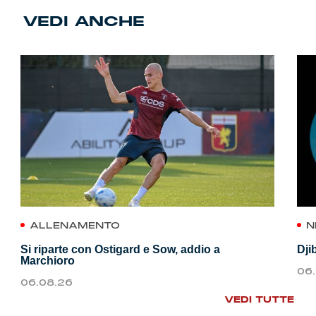
VEDI ANCHE
ALLENAMENTO
N
Si riparte con Ostigard e Sow, addio a
Dji
Marchioro
06
06.08.26
VEDI TUTTE