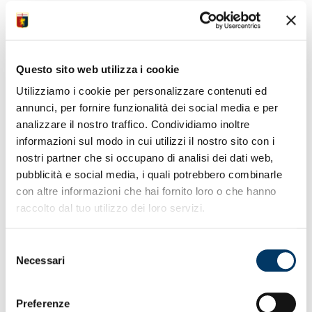
Nella ripresa Gudmundsson risponde al vantaggio nel
pt di Chiesa su rigore. Martinez salva il risultato nel
finale con una parata strepitosa. Un punto per tornare
Questo sito web utilizza i cookie
a muovere la classifica. In tribuna gli stati maggiori dei
777 Partners. Totale spettatori 33.232 tra abbonati e
Utilizziamo i cookie per personalizzare contenuti ed
paganti.
annunci, per fornire funzionalità dei social media e per
analizzare il nostro traffico. Condividiamo inoltre
informazioni sul modo in cui utilizzi il nostro sito con i
nostri partner che si occupano di analisi dei dati web,
pubblicità e social media, i quali potrebbero combinarle
con altre informazioni che hai fornito loro o che hanno
raccolto dal tuo utilizzo dei loro servizi.
Sotto all’intervallo
– Equilibrio sostanziale nella prima
frazione. Non fosse per il punteggio, a causa di un harakiri
Selezione
prima della mezzora. Si va negli spogliatoi sullo 0-1. Il
Necessari
sipario si apre con uno stadio imbandierato e la fase di
del
studio per prendere le misure. I moduli sono speculari. Le
consenso
interruzioni frequenti, il gioco corretto, i ritmi sostenibili.
Uno squillo di Malinovsky dalla lunga gittata, un diagonale
Preferenze