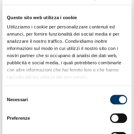
ABBONAMENTI
Questo sito web utilizza i cookie
DIVERSAMENTE
Utilizziamo i cookie per personalizzare contenuti ed
annunci, per fornire funzionalità dei social media e per
ABILI
analizzare il nostro traffico. Condividiamo inoltre
informazioni sul modo in cui utilizzi il nostro sito con i
nostri partner che si occupano di analisi dei dati web,
Il Club comunica che da giovedì 25 luglio i portatori di
pubblicità e social media, i quali potrebbero combinarle
handicap 100%, deambulanti e non deambulanti,
con altre informazioni che hai fornito loro o che hanno
possono richiedere, fino a esaurimento dei posti
raccolto dal tuo utilizzo dei loro servizi.
disponibili, un abbonamento del settore Distinti 1°
anello, settore 108, recandosi al Ticket Office in via al
Porto Antico 4 (orario continuato 10-19), muniti di card
Selezione
Dna Genoa, documento 104 aggiornato e modulo di
Necessari
del
richiesta allegato e debitamente compilato.
consenso
L’accompagnatore, se espressamente indicato nel
certificato d’invalidità, può acquistare un
Preferenze
abbonamento nel medesimo settore. Il prezzo è di €20
sia per il richiedente che per l’eventuale
accompagnatore.