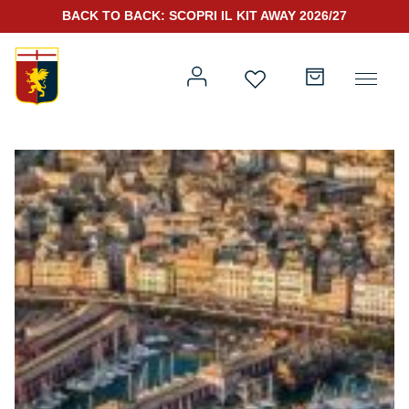
BACK TO BACK: SCOPRI IL KIT AWAY 2026/27
Prima squadra
Kit Gara 2026/27
Training
Prima squadra
Rappresentanza
Kit Gara 25/26
Genoa for Special