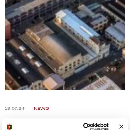
Summer Sale
Mare
Accessori
Party
Outlet
Helan x Genoa
Isolani x Genoa
19.07.24
NEWS
Gift Card Online Store
Facebook
Twitter
WhatsApp
Telegram