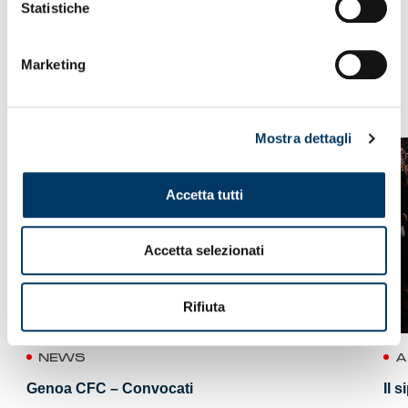
Statistiche
modulo-abbonamenti-disabili_2024
Download
Marketing
VEDI ANCHE
Mostra dettagli
Accetta tutti
Accetta selezionati
Rifiuta
NEWS
A
Genoa CFC – Convocati
Il 