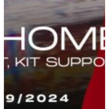
Summer Sale
Mare
Accessori
Party
Outlet
Helan x Genoa
Isolani x Genoa
Gift Card Online Store