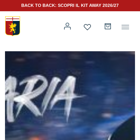
BACK TO BACK: SCOPRI IL KIT AWAY 2026/27
Prima squadra
Kit Gara 2026/27
Training
Prima squadra
Rappresentanza
Kit Gara 25/26
Genoa for Special