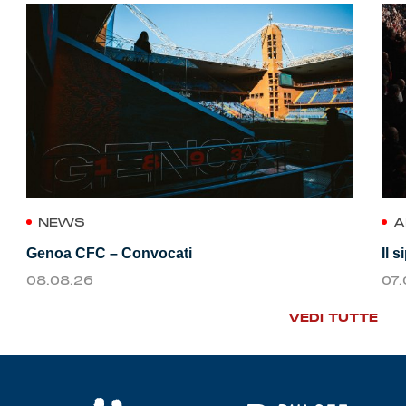
NEWS
A
Genoa CFC – Convocati
Il 
08.08.26
07
VEDI TUTTE