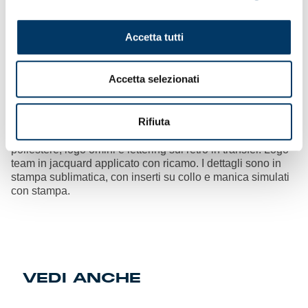
Omini e lettering in transfer e logo del team in silicone
applicato a caldo.
Accetta tutti
tm
Kombat
85€: tessuto interlock lavorato (100% poliestere riciclato)
Accetta selezionati
con tecnologia Hydro-way protection. Collo in costina
lavorata e fondo manica in tessuto. Logo Omini e lettering
in transfer, logo del team in silicone applicato a caldo.
Rifiuta
Kit Supporter (adulto)
– 69€: tessuto interlock 100%
poliestere, logo omini e lettering sul retro in transfer. Logo
team in jacquard applicato con ricamo. I dettagli sono in
stampa sublimatica, con inserti su collo e manica simulati
con stampa.
VEDI ANCHE