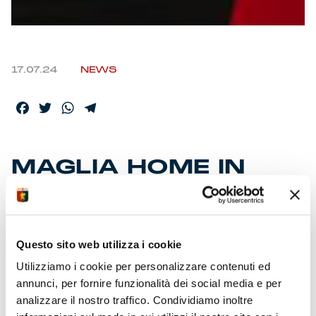
17.07.24
NEWS
Facebook
Twitter
WhatsApp
Telegram
MAGLIA HOME IN
SCONTO 50% PER
ABBONATI
Questo sito web utilizza i cookie
Nei Genoa Store del Porto Antico, Chiavari e Sestri P.
Utilizziamo i cookie per personalizzare contenuti ed
fruibili i voucher per colorare lo stadio di rossoblù.
annunci, per fornire funzionalità dei social media e per
Offerta valida fino a fine settembre. Presentati i modelli
analizzare il nostro traffico. Condividiamo inoltre
della maglia Home, “Beauty of Genoa”, prodotti da