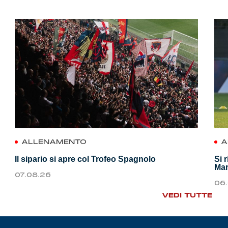
ALLENAMENTO
A
Il sipario si apre col Trofeo Spagnolo
Si 
Mar
07.08.26
06
VEDI TUTTE