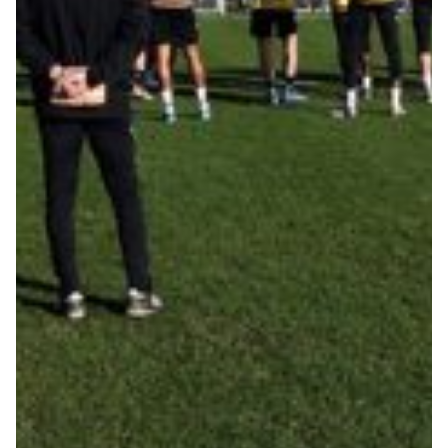
Summer Sale
Mare
Accessori
Party
Outlet
Helan x Genoa
Isolani x Genoa
Gift Card Online Store