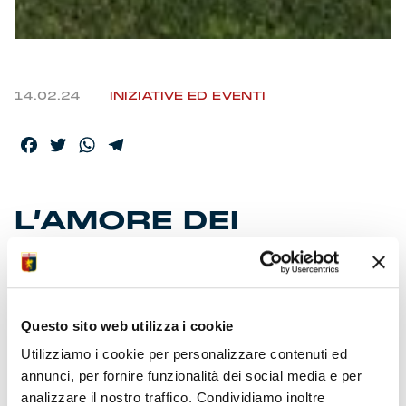
14.02.24
INIZIATIVE ED EVENTI
Facebook
Twitter
WhatsApp
Telegram
L’AMORE DEI
GENOANI PER IL
GENOA
Questo sito web utilizza i cookie
Bagno di folla nel San Valentino a porte aperte. Al
Utilizziamo i cookie per personalizzare contenuti ed
centro sportivo ‘Signorini’ happening con i gruppi
annunci, per fornire funzionalità dei social media e per
della tifoseria, bambini, giovani, famiglie, animali
analizzare il nostro traffico. Condividiamo inoltre
domestici e veci ‘lupi’ di mare. Spopolano le maglie da