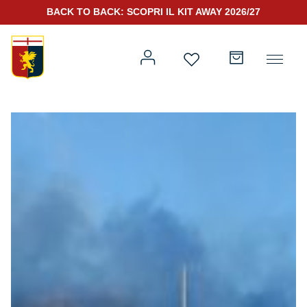
BACK TO BACK: SCOPRI IL KIT AWAY 2026/27
Prima squadra
Kit Gara 2026/27
Training
Prima squadra
Rappresentanza
Kit Gara 25/26
Genoa for Special