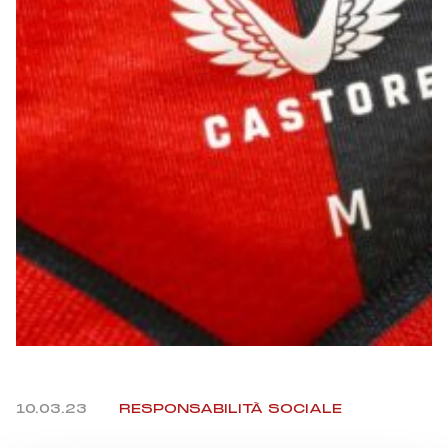
Summer Sale
Mare
Accessori
Party
Outlet
Helan x Genoa
Isolani x Genoa
Gift Card Online Store
10.03.23
RESPONSABILITÀ SOCIALE