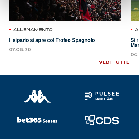
ALLENAMENTO
A
Il sipario si apre col Trofeo Spagnolo
Si 
Mar
07.08.26
06
VEDI TUTTE