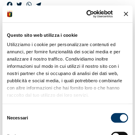
Facebook
Twitter
WhatsApp
Telegram
GENOA E
Questo sito web utilizza i cookie
SAMPDORIA PER
Utilizziamo i cookie per personalizzare contenuti ed
“SOFIA NEL CUORE”
annunci, per fornire funzionalità dei social media e per
analizzare il nostro traffico. Condividiamo inoltre
informazioni sul modo in cui utilizzi il nostro sito con i
Raccogliere fondi per finanziare la ricerca sugli
nostri partner che si occupano di analisi dei dati web,
angiosarcomi. Una forma di tumore rara e aggressiva.
pubblicità e social media, i quali potrebbero combinarle
Genoa e Sampdoria scendono in campo per sostenere
con altre informazioni che hai fornito loro o che hanno
progetti e finalità di “Sofia nel Cuore”, l’associazione
fondata da Sofia Sacchitelli, 23enne universitaria
raccolto dal tuo utilizzo dei loro servizi.
genovese al quinto anno di Medicina in cura per questa
malattia. Uno straordinario esempio di impegno civile, il
Selezione
suo, per guardare al futuro e incentivare gli studi attraverso
Necessari
del
le risorse messe a disposizione dell’Italian Sarcoma
Group.
consenso