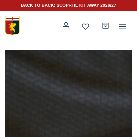
BACK TO BACK: SCOPRI IL KIT AWAY 2026/27
Prima squadra
Kit Gara 2026/27
Training
Prima squadra
Rappresentanza
Kit Gara 25/26
Genoa for Special