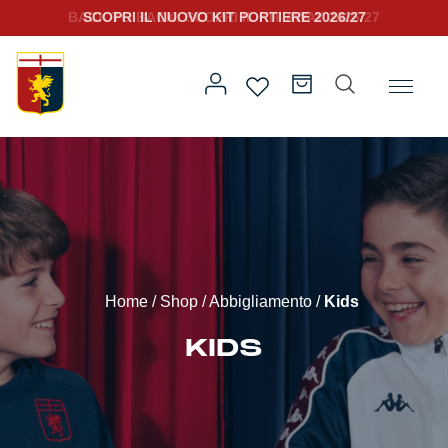
SCOPRI IL NUOVO KIT PORTIERE 2026/27
Home
/
Abbigliamento
/ Kids
Prima squadra
Kit Gara 2026/27
Training
Home
/
Shop
/
Abbigliamento
/
Kids
Prima squadra
Rappresentanza
KIDS
Kit Gara 25/26
Genoa for Special