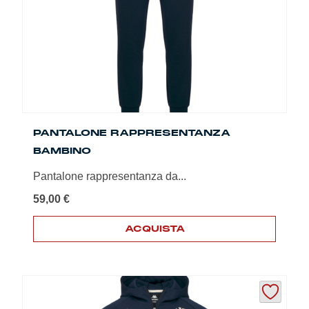
essere
scelte
nella
pagina
del
prodotto
PANTALONE RAPPRESENTANZA
BAMBINO
Pantalone rappresentanza da...
59,00
€
ACQUISTA
Questo
prodotto
ha
più
varianti.