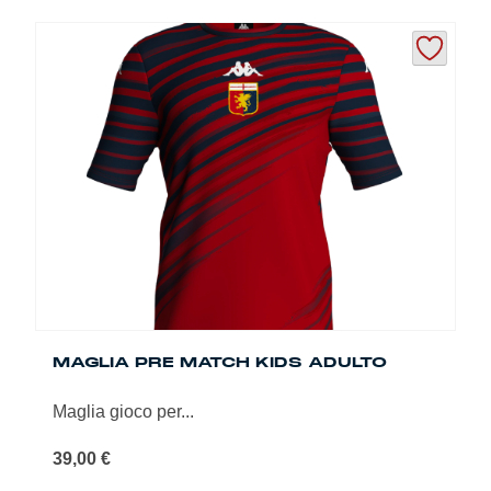
prodotto
ha
più
varianti.
Le
opzioni
possono
essere
scelte
nella
pagina
del
prodotto
MAGLIA PRE MATCH KIDS ADULTO
Maglia gioco per...
39,00
€