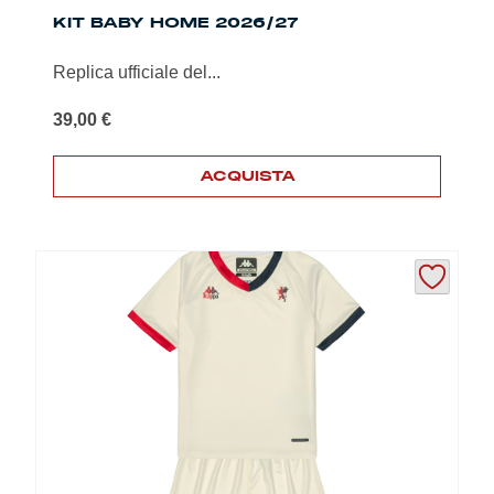
KIT BABY HOME 2026/27
Replica ufficiale del...
39,00
€
ACQUISTA
Questo
prodotto
ha
più
varianti.
Le
opzioni
possono
essere
scelte
nella
pagina
del
prodotto