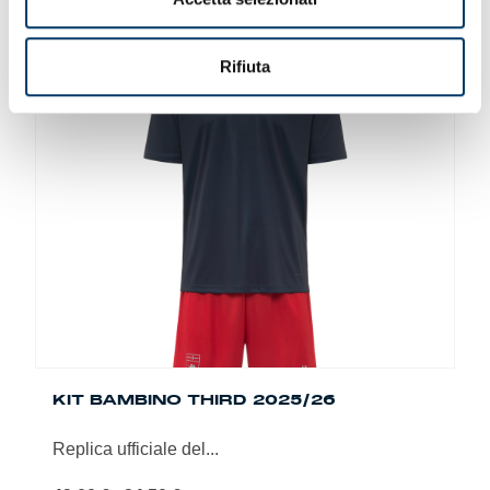
49,00 €.
24,50 €.
Questo
prodotto
ha
Rifiuta
più
-50%
varianti.
Le
opzioni
possono
essere
scelte
nella
pagina
del
prodotto
KIT BAMBINO THIRD 2025/26
Replica ufficiale del...