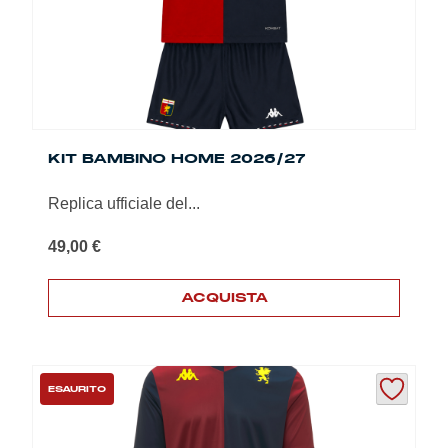
nella
pagina
del
prodotto
KIT BAMBINO HOME 2026/27
Replica ufficiale del...
49,00
€
ACQUISTA
Questo
prodotto
ha
più
ESAURITO
varianti.
Le
opzioni