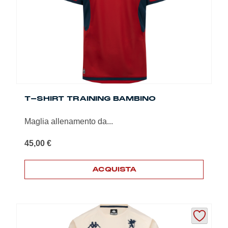
essere
scelte
nella
pagina
del
prodotto
T-SHIRT TRAINING BAMBINO
Maglia allenamento da...
45,00
€
ACQUISTA
Questo
prodotto
ha
più
varianti.