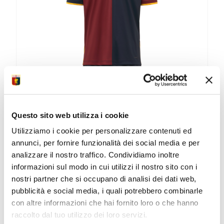
possono
essere
scelte
nella
pagina
del
prodotto
KIT BAMBINO HOME 2025/26
Questo sito web utilizza i cookie
Utilizziamo i cookie per personalizzare contenuti ed
Replica ufficiale del...
annunci, per fornire funzionalità dei social media e per
analizzare il nostro traffico. Condividiamo inoltre
Il
Il
49,00
€
24,50
€
informazioni sul modo in cui utilizzi il nostro sito con i
prezzo
prezzo
originale
attuale
nostri partner che si occupano di analisi dei dati web,
ACQUISTA
era:
è:
pubblicità e social media, i quali potrebbero combinarle
49,00 €.
24,50 €.
Questo
con altre informazioni che hai fornito loro o che hanno
prodotto
raccolto dal tuo utilizzo dei loro servizi.
ha