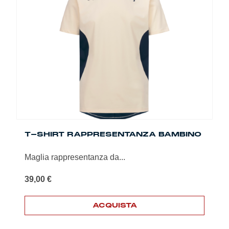
Le
opzioni
possono
essere
scelte
nella
pagina
del
prodotto
T-SHIRT RAPPRESENTANZA BAMBINO
Maglia rappresentanza da...
39,00
€
ACQUISTA
Questo