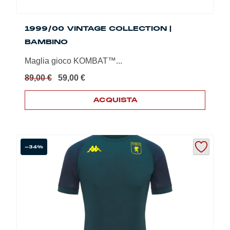
1999/00 VINTAGE COLLECTION |
BAMBINO
Maglia gioco KOMBAT™...
Il
Il
89,00
€
59,00
€
prezzo
prezzo
originale
attuale
ACQUISTA
era:
è:
Questo
89,00 €.
59,00 €.
prodotto
ha
più
-34%
varianti.
Le
opzioni
possono
essere
scelte
nella
pagina