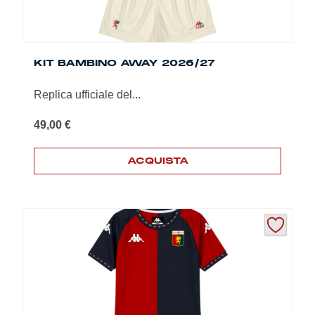
KIT BAMBINO AWAY 2026/27
Replica ufficiale del...
49,00
€
ACQUISTA
Questo
prodotto
ha
più
varianti.
Le
opzioni
possono
essere
scelte