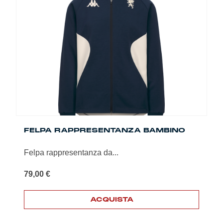
Le
opzioni
possono
essere
scelte
nella
pagina
del
prodotto
FELPA RAPPRESENTANZA BAMBINO
Felpa rappresentanza da...
79,00
€
ACQUISTA
Questo