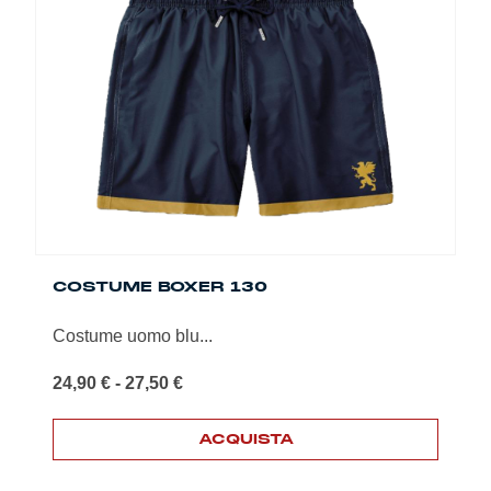
Le
opzioni
possono
essere
scelte
nella
pagina
del
prodotto
COSTUME BOXER 130
Costume uomo blu...
Fascia
24,90
€
-
27,50
€
di
prezzo:
ACQUISTA
da
24,90 €
Questo