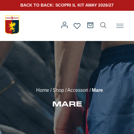
SCOPRI IL NUOVO KIT PORTIERE 2026/27
Home
/
Altro
/
Accessori
/ Mare
Prima squadra
Kit Gara 2026/27
Training
Home
/
Shop
/
Accessori
/
Mare
Prima squadra
Rappresentanza
MARE
Kit Gara 25/26
Genoa for Special