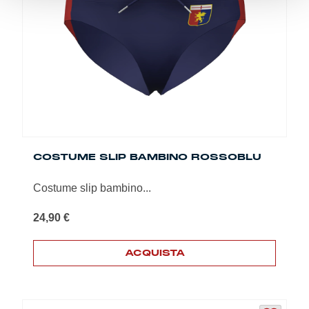
possono
essere
scelte
nella
pagina
del
prodotto
COSTUME SLIP BAMBINO ROSSOBLU
Costume slip bambino...
24,90
€
ACQUISTA
Questo
prodotto
ha