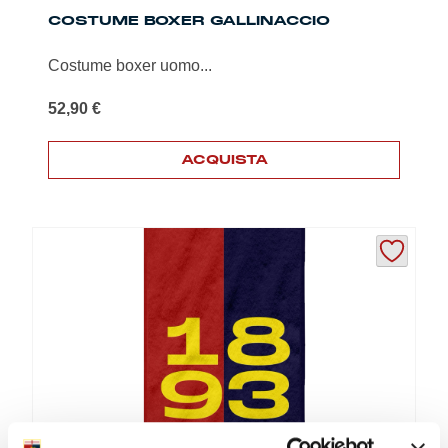
COSTUME BOXER GALLINACCIO
Costume boxer uomo...
52,90
€
ACQUISTA
Questo
prodotto
ha
più
varianti.
Le
opzioni
possono
essere
scelte
nella
pagina
del
prodotto