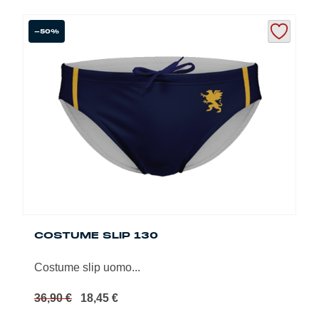
a
prodotto
27,50 €
ha
più
-50%
varianti.
Le
opzioni
possono
essere
scelte
nella
pagina
del
prodotto
COSTUME SLIP 130
Costume slip uomo...
Il
Il
36,90
€
18,45
€
prezzo
prezzo