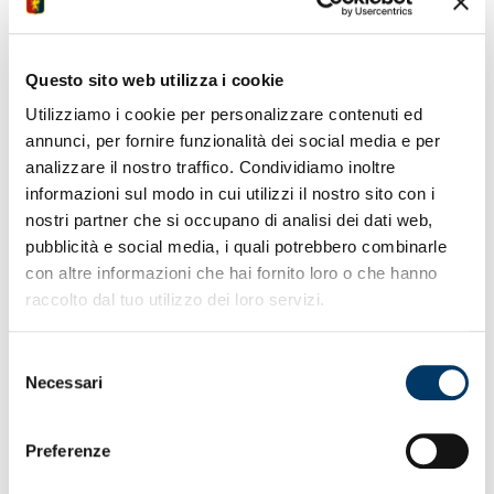
Questo sito web utilizza i cookie
TELO MARE “ROSSOBLU”
Utilizziamo i cookie per personalizzare contenuti ed
annunci, per fornire funzionalità dei social media e per
Telo mare spugna...
analizzare il nostro traffico. Condividiamo inoltre
informazioni sul modo in cui utilizzi il nostro sito con i
39,90
€
nostri partner che si occupano di analisi dei dati web,
pubblicità e social media, i quali potrebbero combinarle
ACQUISTA
con altre informazioni che hai fornito loro o che hanno
raccolto dal tuo utilizzo dei loro servizi.
Selezione
Necessari
del
consenso
Preferenze