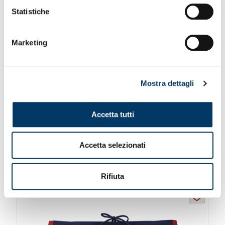
Statistiche
Marketing
COSTUME SLIP ROSSOBLU
Mostra dettagli
Costume slip uomo...
Accetta tutti
29,90
€
Accetta selezionati
ACQUISTA
Questo
prodotto
Rifiuta
ha
più
varianti.
Le
opzioni