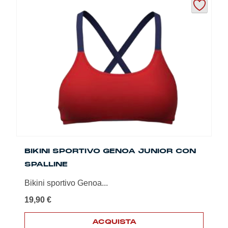
più
varianti.
Le
opzioni
possono
essere
scelte
nella
pagina
del
prodotto
BIKINI SPORTIVO GENOA JUNIOR CON
SPALLINE
Bikini sportivo Genoa...
19,90
€
ACQUISTA