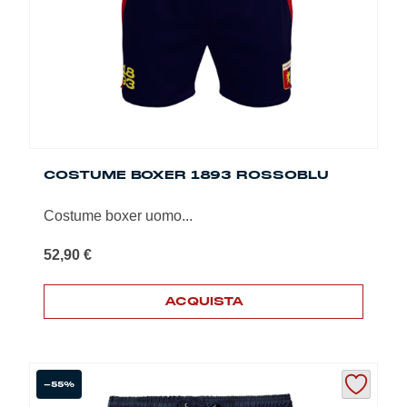
essere
scelte
nella
pagina
del
prodotto
COSTUME BOXER 1893 ROSSOBLU
Costume boxer uomo...
52,90
€
ACQUISTA
Questo
prodotto
ha
più
-55%
varianti.