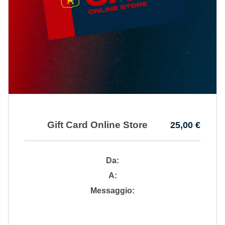
Genoa Academy
Tacchettee Collection
Urban Collection
Throwback Duemila
Sebago x Genoa
Gift Card Online Store
25,00 €
Robe di Kappa x Genoa
Red&Blue Voices
Da:
A:
Kids
Messaggio: