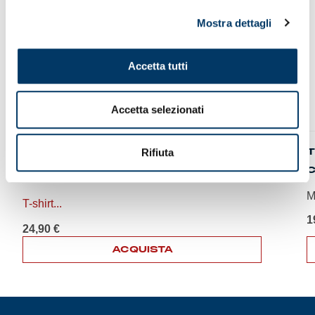
Mostra dettagli
Accetta tutti
Accetta selezionati
T-SHIRT “DI MAMMA IN FIGLIA”
T
Rifiuta
M
T-shirt...
1
24,90
€
ACQUISTA
Q
Questo
p
prodotto
h
ha
p
più