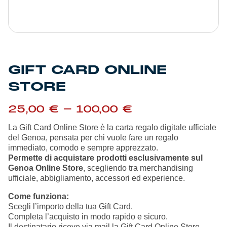
Summer Sale
Mare
Accessori
GIFT CARD ONLINE
STORE
Party
Fascia
25,00
€
-
100,00
€
Outlet
di
prezzo:
La Gift Card Online Store è la carta regalo digitale ufficiale
da
del Genoa, pensata per chi vuole fare un regalo
Helan x Genoa
25,00 €
immediato, comodo e sempre apprezzato.
a
Permette di acquistare prodotti esclusivamente sul
100,00 €
Genoa Online Store
, scegliendo tra merchandising
Isolani x Genoa
ufficiale, abbigliamento, accessori ed experience.
Gift Card Online Store
Come funziona:
Scegli l’importo della tua Gift Card.
Completa l’acquisto in modo rapido e sicuro.
Il destinatario riceve via mail la Gift Card Online Store,