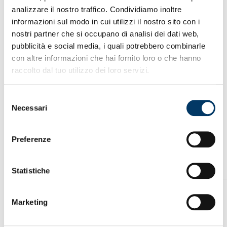
analizzare il nostro traffico. Condividiamo inoltre
informazioni sul modo in cui utilizzi il nostro sito con i
nostri partner che si occupano di analisi dei dati web,
pubblicità e social media, i quali potrebbero combinarle
Gift
-
+
con altre informazioni che hai fornito loro o che hanno
Card
Online
raccolto dal tuo utilizzo dei loro servizi.
Store
quantità
AGGIUNGI AL CARRELLO
Selezione
Necessari
del
Aggiungi alla Wishlist
consenso
Preferenze
PRODOTTI CORRELATI
Statistiche
Marketing