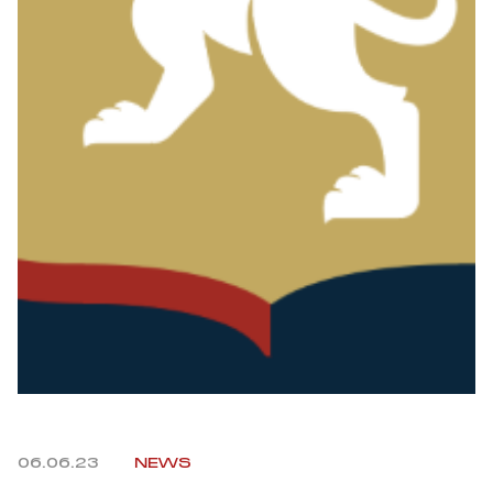
Summer Sale
Mare
Accessori
Party
Outlet
Helan x Genoa
Isolani x Genoa
Gift Card Online Store
06.06.23
NEWS