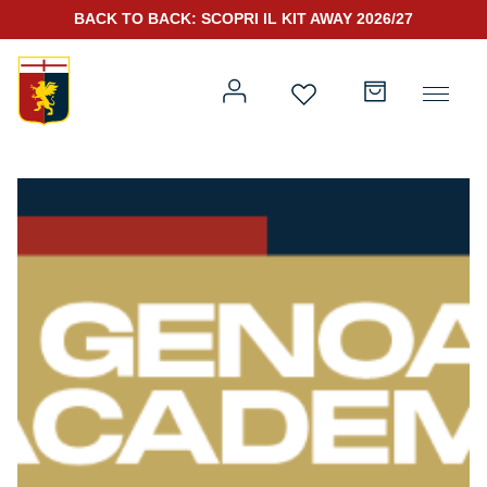
BACK TO BACK: SCOPRI IL KIT AWAY 2026/27
Prima squadra
Kit Gara 2026/27
Training
Prima squadra
Rappresentanza
Kit Gara 25/26
Genoa for Special