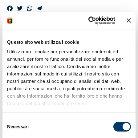
Facebook
Twitter
WhatsApp
Telegram
LA GENOA
ACADEMY ESPORTA
Questo sito web utilizza i cookie
IL MARCHIO
Utilizziamo i cookie per personalizzare contenuti ed
annunci, per fornire funzionalità dei social media e per
analizzare il nostro traffico. Condividiamo inoltre
informazioni sul modo in cui utilizzi il nostro sito con i
Consolidare il network di scuole calcio affiliate alla Genoa
nostri partner che si occupano di analisi dei dati web,
Academy in Liguria, nelle altre regioni italiane e, a partire
dalla prossima stagione sportiva, diffondere il marchio e il
pubblicità e social media, i quali potrebbero combinarle
know-how fuori dalle colonne dei confini nazionali. E’
con altre informazioni che hai fornito loro o che hanno
quest’ultima la novità più saliente del progetto ideato dal
raccolto dal tuo utilizzo dei loro servizi.
club (2009) e passato per un cambio di denominazione. La
precedente era Genoa Future Football. Un progetto rivolto
ai settori giovanili appartenenti a società non
Selezione
professionistiche, per promuovere la pratica e i valori dello
Necessari
del
sport tra le nuove generazioni.
consenso