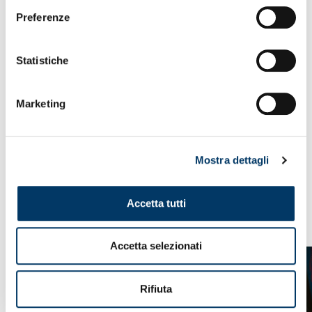
Un passo che va in direzione del 2024 e del 15° anno di
Preferenze
attività. Sono caldi i contatti, coltivati dal responsabile
organizzativo dell’academy, Emanuele Crespi, con alcune
realtà europee, ma anche africane e del nord America. La
Statistiche
semina è in corso. Stage sul campo curati dal referente
tecnico Franco Lucido e, in tema di portieri, dal
coordinatore scouting Luca De Prà, in aggiunta ai capillari
Marketing
aggiornamenti metodologici, sono il territorio su cui la
Genoa Academy si è radicata in questi anni, imprimendo la
propria impronta nell’ottantina di realtà facenti parte il
circuito.
Mostra dettagli
Accetta tutti
VEDI ANCHE
Accetta selezionati
Rifiuta