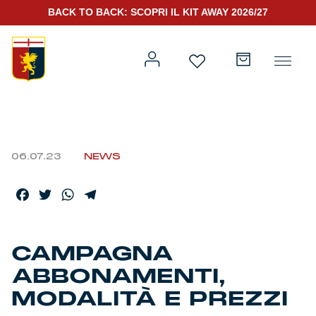
BACK TO BACK: SCOPRI IL KIT AWAY 2026/27
06.07.23
NEWS
Prima squadra
Kit Gara 2026/27
Facebook
Twitter
WhatsApp
Telegram
Training
Prima squadra
Rappresentanza
CAMPAGNA
ABBONAMENTI,
Kit Gara 25/26
MODALITÀ E PREZZI
Genoa for Special