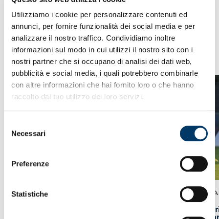
Utilizziamo i cookie per personalizzare contenuti ed
annunci, per fornire funzionalità dei social media e per
analizzare il nostro traffico. Condividiamo inoltre
VEDI ANCHE
informazioni sul modo in cui utilizzi il nostro sito con i
nostri partner che si occupano di analisi dei dati web,
pubblicità e social media, i quali potrebbero combinarle
con altre informazioni che hai fornito loro o che hanno
raccolto dal tuo utilizzo dei loro servizi.
Selezione
Necessari
del
consenso
Preferenze
ALLENAMENTO
A
Statistiche
Il sipario si apre col Trofeo Spagnolo
Si 
Mar