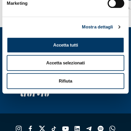
Marketing
07.08.26
06
VEDI TUTTE
Mostra dettagli
Accetta tutti
Accetta selezionati
Rifiuta