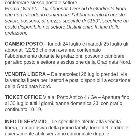
confermare stesso posto e settore.
Summer Sale
Promo Over 50 – Gli abbonati Over 50 di Gradinata Nord
che non intendono confermare l’abbonamento in questo
Mare
settore possono, al prezzo speciale di €150*, scegliere un
posto disponibile nel settore Distinti entro la fine delle
prelazioni.
Accessori
CAMBIO POSTO
– lunedì 24 luglio e martedì 25 luglio gli
abbonati ‘22/23 che non avranno confermato
Party
l’abbonamento durante le prelazioni, possono cambiare
per altro posto e settore a esclusione della Gradinata Nord.
Outlet
VENDITA LIBERA
– Da mercoledì 26 luglio prende il via
la vendita libera per i settori e posti disponibili a eccezione
Helan x Genoa
della Gradinata Nord.
TICKET OFFICE
Via al Porto Antico 4 / Ge – Apertura fino
Isolani x Genoa
al 30 luglio tutti i giorni, tranne domenica 23, con orario
continuato 10-19.
Gift Card Online Store
INFO DI SERVIZIO
– Le specifiche riferite alla vendita
libera, comprensiva della promo family, forze dell’ordine e
diversamente abili, verranno comunicate dopo le