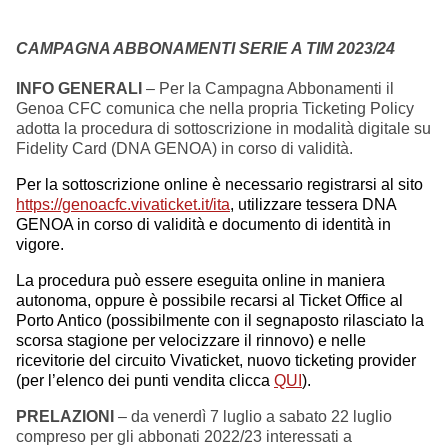
Genoa Academy
Tacchettee Collection
CAMPAGNA ABBONAMENTI SERIE A TIM 2023/24
INFO GENERALI
– Per la Campagna Abbonamenti il
Urban Collection
Genoa CFC comunica che nella propria Ticketing Policy
adotta la procedura di sottoscrizione in modalità digitale su
Throwback Duemila
Fidelity Card (DNA GENOA) in corso di validità.
Per la sottoscrizione online è necessario registrarsi al sito
Sebago x Genoa
https://genoacfc.vivaticket.it/ita
, utilizzare tessera DNA
GENOA in corso di validità e documento di identità in
vigore.
Robe di Kappa x Genoa
La procedura può essere eseguita online in maniera
autonoma, oppure è possibile recarsi al Ticket Office al
Red&Blue Voices
Porto Antico (possibilmente con il segnaposto rilasciato la
scorsa stagione per velocizzare il rinnovo) e nelle
Kids
ricevitorie del circuito Vivaticket, nuovo ticketing provider
(per l’elenco dei punti vendita clicca
QUI
).
PRELAZIONI
– da venerdì 7 luglio a sabato 22 luglio
compreso per gli abbonati 2022/23 interessati a