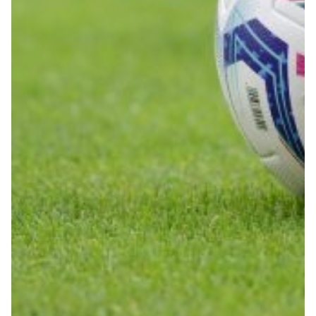
Summer Sale
Mare
Accessori
Party
Outlet
Helan x Genoa
Isolani x Genoa
Gift Card Online Store