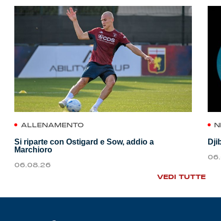
ALLENAMENTO
N
Si riparte con Ostigard e Sow, addio a
Dji
Marchioro
06
06.08.26
VEDI TUTTE