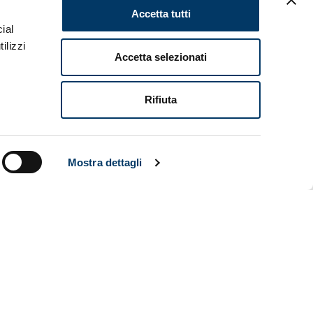
Accetta tutti
ial
ti. Lipani
per la
ilizzi
Accetta selezionati
Rifiuta
Mostra dettagli
la
arizzato
ruppo,
llissimA’
lo store del