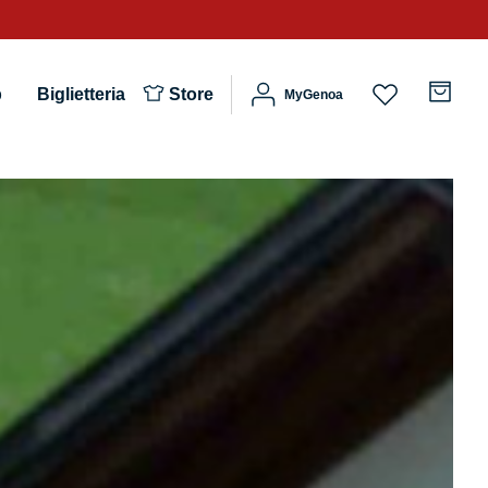
b
Biglietteria
Store
MyGenoa