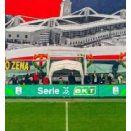
Summer Sale
Mare
Accessori
Party
Outlet
Helan x Genoa
Isolani x Genoa
Gift Card Online Store