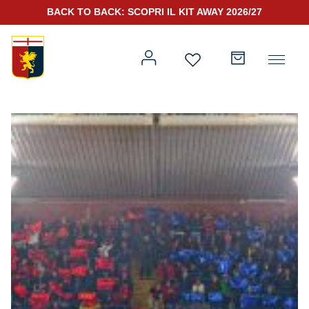
BACK TO BACK: SCOPRI IL KIT AWAY 2026/27
Prima squadra
Kit Gara 2026/27
Training
Prima squadra
Rappresentanza
Kit Gara 25/26
Genoa for Special