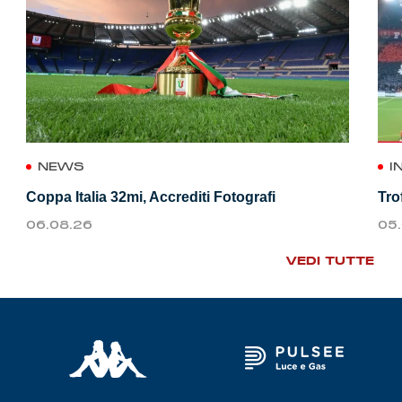
NEWS
I
Coppa Italia 32mi, Accrediti Fotografi
Tro
06.08.26
05
VEDI TUTTE