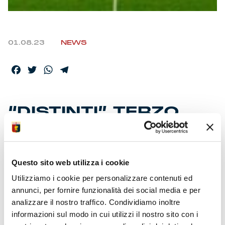
01.08.23
NEWS
Facebook
Twitter
WhatsApp
Telegram
“DISTINTI” TERZO
ANELLO SOLD-OUT
Questo sito web utilizza i cookie
Settore dopo settore lo stadio si sta riempiendo come
un uovo. Abbonamenti in area 23mila. Successo per le
Utilizziamo i cookie per personalizzare contenuti ed
promozioni ‘Family’ e Over 65. Tirano le donazioni per
annunci, per fornire funzionalità dei social media e per
Un Cuore Grande Così.
analizzare il nostro traffico. Condividiamo inoltre
informazioni sul modo in cui utilizzi il nostro sito con i
E’ grande il cuore dei genoani. “Un Cuore Grande Così”.
Proprio come la raccolta solidale per le donazioni