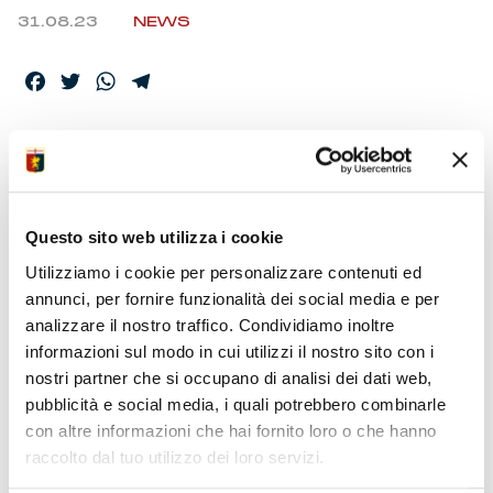
31.08.23
NEWS
Facebook
Twitter
WhatsApp
Telegram
BERKAN KUTLU,
ACQUISTO PER IL
CENTROCAMPO
Questo sito web utilizza i cookie
Utilizziamo i cookie per personalizzare contenuti ed
annunci, per fornire funzionalità dei social media e per
L’incontro con la dirigenza a Villa Rostan e poi la firma
analizzare il nostro traffico. Condividiamo inoltre
del contratto. Venerdì primo allenamento con i
informazioni sul modo in cui utilizzi il nostro sito con i
compagni nella pre-vigilia di Torino-Genoa.
nostri partner che si occupano di analisi dei dati web,
pubblicità e social media, i quali potrebbero combinarle
con altre informazioni che hai fornito loro o che hanno
raccolto dal tuo utilizzo dei loro servizi.