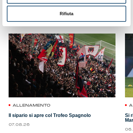
Rifiuta
VEDI ANCHE
ALLENAMENTO
A
Il sipario si apre col Trofeo Spagnolo
Si 
Mar
07.08.26
06