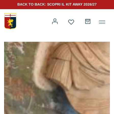
BACK TO BACK: SCOPRI IL KIT AWAY 2026/27
Prima squadra
Kit Gara 2026/27
Training
Prima squadra
Rappresentanza
Kit Gara 25/26
Genoa for Special