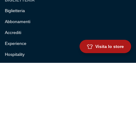
Biglietteria
Abbonamenti
Accrediti
Experience
Visita lo store
Hospitality
SQUADRE
Prima squadra maschile
Prima squadra femminile
Settore giovanile
Genoa for special
Genoa Academy