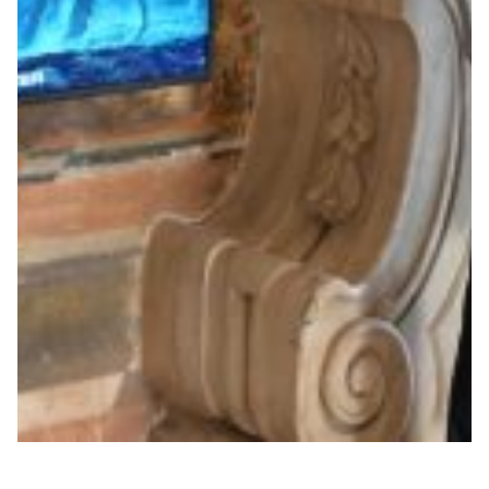
Summer Sale
Mare
Accessori
Party
Outlet
Helan x Genoa
Isolani x Genoa
Gift Card Online Store