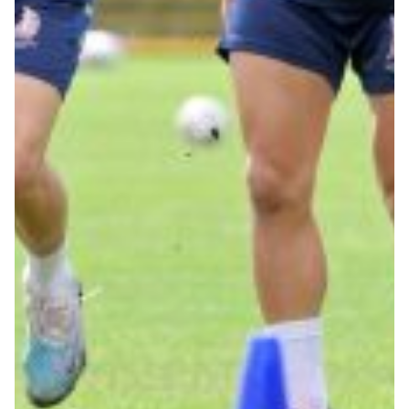
Summer Sale
Mare
Accessori
Party
Outlet
Helan x Genoa
Isolani x Genoa
Gift Card Online Store