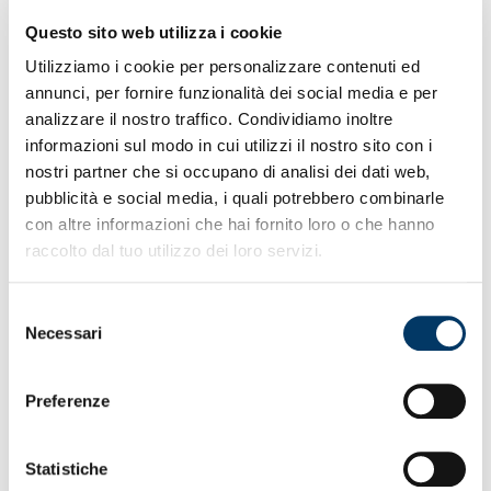
Al ‘Signorini’ seduta mista e approfondimenti tattici.
‘Gila’ studia le mosse. Si allunga la lista dei pullman dei
Questo sito web utilizza i cookie
club Acg per la trasferta. Amichevole a Pavia per il
Utilizziamo i cookie per personalizzare contenuti ed
Genoa Women.
annunci, per fornire funzionalità dei social media e per
analizzare il nostro traffico. Condividiamo inoltre
informazioni sul modo in cui utilizzi il nostro sito con i
nostri partner che si occupano di analisi dei dati web,
pubblicità e social media, i quali potrebbero combinarle
con altre informazioni che hai fornito loro o che hanno
raccolto dal tuo utilizzo dei loro servizi.
Selezione
Necessari
del
consenso
Preferenze
Nuvole, pioggia, sole. In questo scenario il gruppo ha
Statistiche
affrontato il terzo e quarto allenamento della settimana.