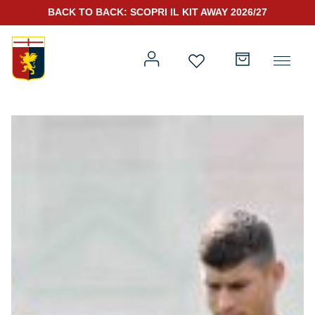
BACK TO BACK: SCOPRI IL KIT AWAY 2026/27
Prima squadra
Kit Gara 2026/27
Training
Prima squadra
Rappresentanza
Kit Gara 25/26
Genoa for Special