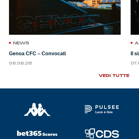
NEWS
A
Genoa CFC – Convocati
Il 
08.08.26
07
VEDI TUTTE