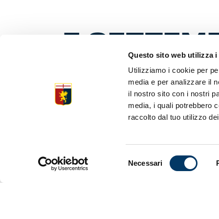
7 SETTEMB
130 ANNI
Questo sito web utilizza i
Utilizziamo i cookie per pe
media e per analizzare il n
il nostro sito con i nostri 
Dall’inizio
media, i quali potrebbero c
del futuro.
raccolto dal tuo utilizzo dei
claim della
una notte, 
130 dalla f
primo scude
Selezione
farvi diver
Necessari
del
consenso
Dall’inizio
Antico, Cal
Museum lì vi
suggestione