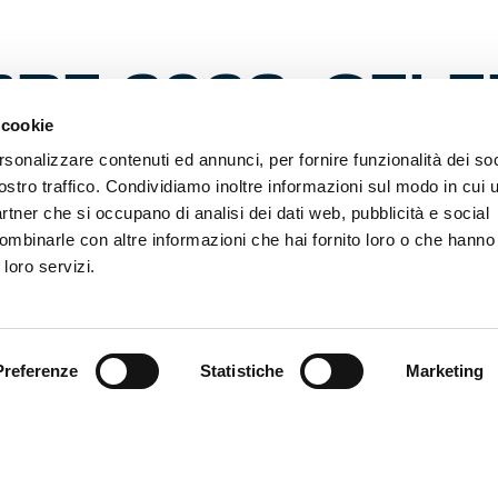
RE 2023, CELE
 cookie
rsonalizzare contenuti ed annunci, per fornire funzionalità dei soc
ostro traffico. Condividiamo inoltre informazioni sul modo in cui ut
partner che si occupano di analisi dei dati web, pubblicità e social
, per sempre
. Ieri, oggi e domani nella magia del passato, del p
ombinarle con altre informazioni che hai fornito loro o che hanno
 Giovedì 7 Settembre 2023, è qui la festa. Una data ‘bellissimA’, 
 loro servizi.
 stagione, per celebrare in una serata sotto le stelle o, meglio, d
la nascita del Genoa CFC e le origini del calcio in Italia. Quest
ondazione e presentiamo il logo dedicato. Cifra tonda come il pa
tto e dell’ultimo campionato. Chiediamo di portare la vostra ge
tire penseremo anche noi.
Preferenze
Statistiche
Marketing
, per sempre
. Segniamoci sulla mappa il luogo del tesoro. L’are
ata Falcone Borsellino, nei pressi dell’Acquario, tra i radar del
cino. E l’orario. Dalle 19 si andrà avanti per tutta la serata. La
 della Storia nell’esplosione di felicità di chi ha il Dna Genoa e 