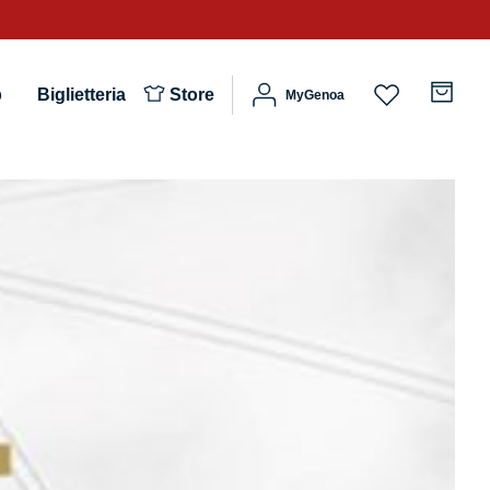
b
Biglietteria
Store
MyGenoa