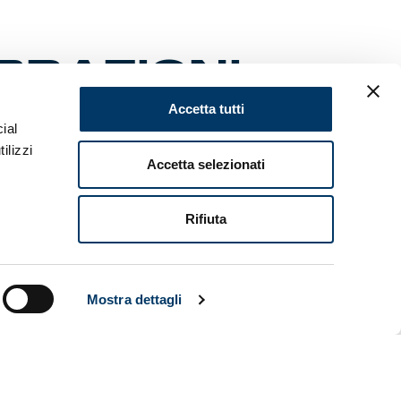
BRAZIONI
Accetta tutti
ial
ilizzi
Accetta selezionati
resente e
come il
Rifiuta
a mille e
’anno sono
llone del
noanità, a
Mostra dettagli
a del Porto
 Genoa
gli stessi