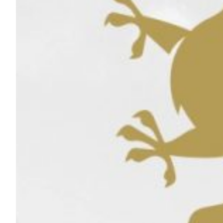
Summer Sale
Mare
Accessori
Party
Outlet
Helan x Genoa
Isolani x Genoa
Gift Card Online Store