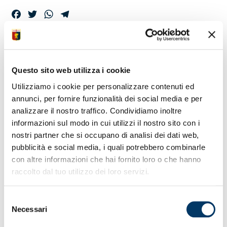
Facebook
Twitter
WhatsApp
Telegram
LA CONFERENZA
PRE-GARA DI
Questo sito web utilizza i cookie
MISTER GILARDINO
Utilizziamo i cookie per personalizzare contenuti ed
annunci, per fornire funzionalità dei social media e per
analizzare il nostro traffico. Condividiamo inoltre
informazioni sul modo in cui utilizzi il nostro sito con i
L’incontro con i rappresentanti media si è tenuto prima
nostri partner che si occupano di analisi dei dati web,
della seduta di rifinitura al Centro Sportivo Gianluca
Signorini.
pubblicità e social media, i quali potrebbero combinarle
con altre informazioni che hai fornito loro o che hanno
raccolto dal tuo utilizzo dei loro servizi.
Selezione
Necessari
del
consenso