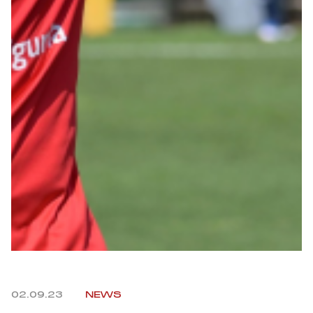
Summer Sale
Mare
Accessori
Party
Outlet
Helan x Genoa
Isolani x Genoa
Gift Card Online Store
02.09.23
NEWS