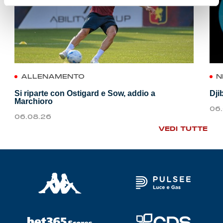
ALLENAMENTO
N
Si riparte con Ostigard e Sow, addio a
Dji
Marchioro
06
06.08.26
VEDI TUTTE