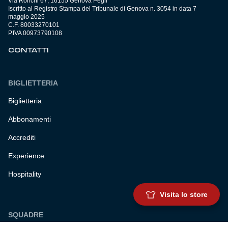
Via Ronchi 67, 16155 Genova Pegli
Iscritto al Registro Stampa del Tribunale di Genova n. 3054 in data 7
maggio 2025
C.F. 80033270101
P.IVA 00973790108
CONTATTI
BIGLIETTERIA
Biglietteria
Abbonamenti
Accrediti
Experience
Hospitality
Visita lo store
SQUADRE