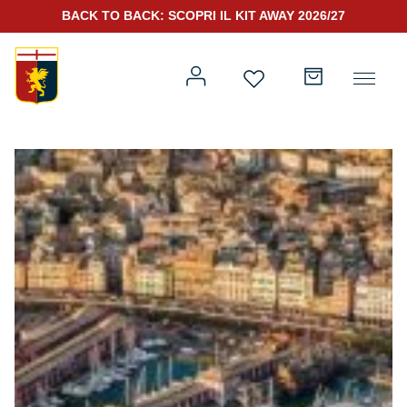
BACK TO BACK: SCOPRI IL KIT AWAY 2026/27
Prima squadra
Kit Gara 2026/27
Training
Prima squadra
Rappresentanza
Kit Gara 25/26
Genoa for Special