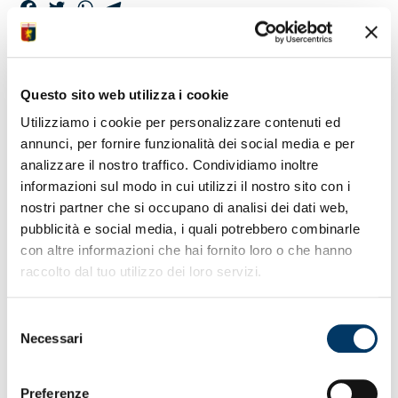
Facebook
Twitter
WhatsApp
Telegram
TESSERE
Questo sito web utilizza i cookie
STAGIONALI STAMPA
Utilizziamo i cookie per personalizzare contenuti ed
E FOTOGRAFI
annunci, per fornire funzionalità dei social media e per
analizzare il nostro traffico. Condividiamo inoltre
informazioni sul modo in cui utilizzi il nostro sito con i
Da oggi al Ticket Office al Porto Antico è possibile
nostri partner che si occupano di analisi dei dati web,
ritirare i titoli di accesso per tribuna stampa e aree
pubblicità e social media, i quali potrebbero combinarle
media validi per la stagione sportiva 2023/24.
con altre informazioni che hai fornito loro o che hanno
raccolto dal tuo utilizzo dei loro servizi.
La Società comunica che le tessere stagionali ‘23/24,
stampa e fotografi, sono in consegna a partire da oggi,
Selezione
martedì 5 settembre, al Ticket Office di via al Porto Antico 4
Necessari
del
(orario continuato 10-19).
consenso
Per le procedure di ritiro, da effettuarsi preferibilmente
Preferenze
entro domenica 10 settembre, è richiesta l’esibizione di