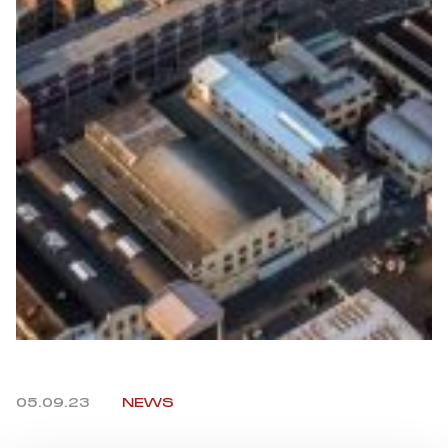
Summer Sale
Mare
Accessori
Party
Outlet
Helan x Genoa
Isolani x Genoa
Gift Card Online Store
05.09.23
NEWS