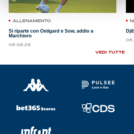
ALLENAMENTO
N
Si riparte con Ostigard e Sow, addio a
Dji
Marchioro
06
06.08.26
VEDI TUTTE