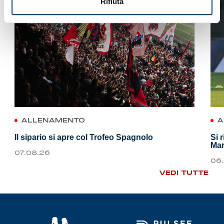
Rifiuta
ALLENAMENTO
A
Il sipario si apre col Trofeo Spagnolo
Si 
Mar
07.08.26
06
VEDI TUTTE