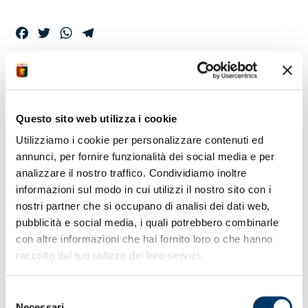
Facebook
Twitter
WhatsApp
Telegram
I GIOCATORI A
DISPOSIZIONE PER
Questo sito web utilizza i cookie
LA PARTITA
Utilizziamo i cookie per personalizzare contenuti ed
annunci, per fornire funzionalità dei social media e per
analizzare il nostro traffico. Condividiamo inoltre
Lo staff tecnico, dopo la rifinitura al ‘Signorini’, ha
informazioni sul modo in cui utilizzi il nostro sito con i
ufficializzato i nominativi dei presenti per l’incontro con
nostri partner che si occupano di analisi dei dati web,
il Napoli.
pubblicità e social media, i quali potrebbero combinarle
con altre informazioni che hai fornito loro o che hanno
raccolto dal tuo utilizzo dei loro servizi.
Selezione
Necessari