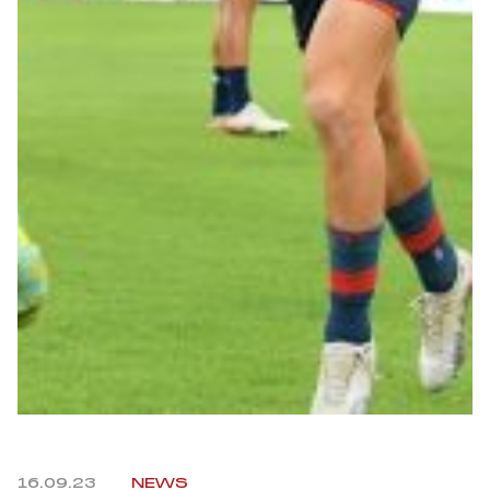
Summer Sale
Mare
Accessori
Party
Outlet
Helan x Genoa
Isolani x Genoa
Gift Card Online Store
16.09.23
NEWS