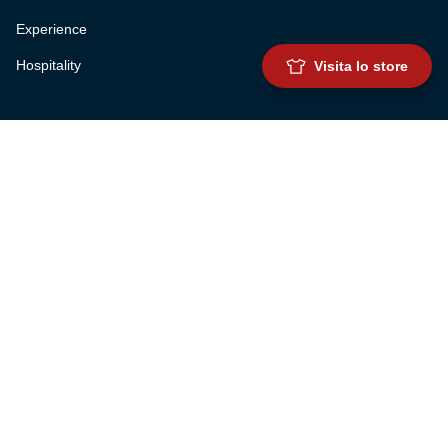
Experience
Hospitality
Visita lo store
SQUADRE
Prima squadra maschile
Prima squadra femminile
Settore giovanile
Genoa for special
Genoa Academy
Summer Camp
CLUB