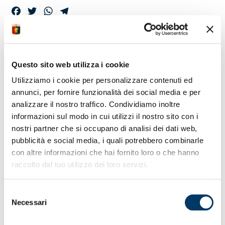
Facebook
Twitter
WhatsApp
Telegram
GENOA-ROMA
ACCREDITI MEDIA
Questo sito web utilizza i cookie
ENTRO SABATO
Utilizziamo i cookie per personalizzare contenuti ed
annunci, per fornire funzionalità dei social media e per
analizzare il nostro traffico. Condividiamo inoltre
informazioni sul modo in cui utilizzi il nostro sito con i
Richiesta accrediti
– Le richieste di accrediti media per la
nostri partner che si occupano di analisi dei dati web,
partita con As Roma, sesta giornata Serie A Tim 2023/24 e
pubblicità e social media, i quali potrebbero combinarle
in programma giovedì 28 settembre (stadio “Ferraris”, ore
20:45), possono essere inoltrate entro sabato p.v. alla mail
con altre informazioni che hai fornito loro o che hanno
ufficiostampa@genoacfc.it . Nelle domande occorre
raccolto dal tuo utilizzo dei loro servizi.
inserire nome, cognome, luogo e data nascita, testata di
riferimento e n° tessera dell’Ordine dei Giornalisti.
Selezione
L’ingresso all’impianto per i rappresentanti media è
Necessari
consentito ai possessori di titolo di accesso emesso dal
del
club e documento d’identità in corso di validità.
consenso