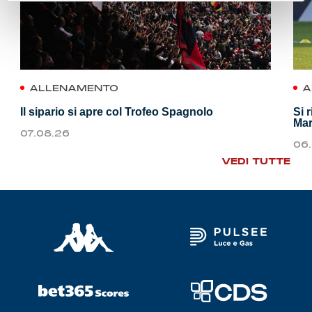
ALLENAMENTO
A
Il sipario si apre col Trofeo Spagnolo
Si 
Mar
07.08.26
06
VEDI TUTTE