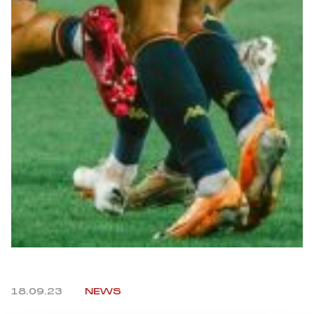
Summer Sale
Mare
Accessori
Party
Outlet
Helan x Genoa
Isolani x Genoa
Gift Card Online Store
18.09.23
NEWS