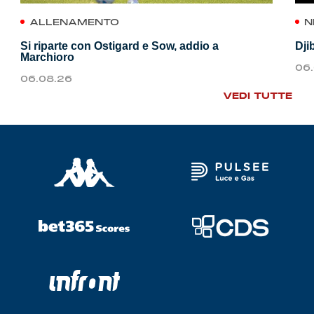
ALLENAMENTO
N
Si riparte con Ostigard e Sow, addio a
Dji
Marchioro
06
06.08.26
VEDI TUTTE