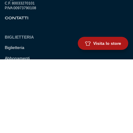
C.F. 80033270101
P.IVA 00973790108
CONTATTI
BIGLIETTERIA
Visita lo store
Biglietteria
Abbonamenti
Accrediti
Experience
Hospitality
SQUADRE
Prima squadra maschile