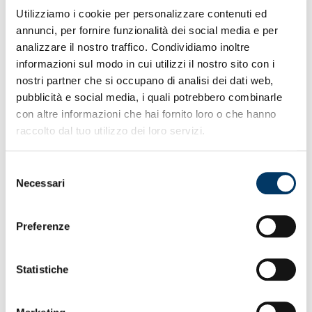
acquistati dai sostenitori rossoblù
.
Circa 500 la stima
Utilizziamo i cookie per personalizzare contenuti ed
finale.
annunci, per fornire funzionalità dei social media e per
analizzare il nostro traffico. Condividiamo inoltre
informazioni sul modo in cui utilizzi il nostro sito con i
nostri partner che si occupano di analisi dei dati web,
pubblicità e social media, i quali potrebbero combinarle
con altre informazioni che hai fornito loro o che hanno
raccolto dal tuo utilizzo dei loro servizi.
Luci accese negli spogliatoi del team, nell’ala laterale di
Villa Rostan, dopo la giornata di riposo seguita alla seduta
Selezione
di domenica e utilizzata anche per monitorare le condizioni
Necessari
del
a botta calda nel post Napoli. Percorsi personalizzati in
consenso
palestra hanno dato il la alle esercitazioni dirette dai
preparatori atletici Pilati, Gatto e Picone. Una trentina di
Preferenze
minuti tra macchinari, tappetini, palle mediche, pesi e
attrezzi, prima del trasferimento sul prato per la fase
tecnica curata da Gilardino, Caridi, Dainelli, Murgita e
Statistiche
Tonda.