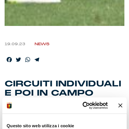
19.09.23
NEWS
Facebook
Twitter
WhatsApp
Telegram
CIRCUITI INDIVIDUALI
E POI IN CAMPO
Dopo il lunedì di riposo ‘Gila’ ha riabbracciato il
gruppo. Tre giorni e il Grifo sarà di scena allo stadio di
via del Mare. Quasi 300 i biglietti settore ospiti
Questo sito web utilizza i cookie