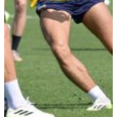
Summer Sale
Mare
Accessori
Party
Outlet
Helan x Genoa
Isolani x Genoa
Gift Card Online Store