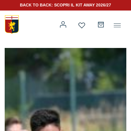
BACK TO BACK: SCOPRI IL KIT AWAY 2026/27
Prima squadra
Kit Gara 2026/27
Training
Prima squadra
Rappresentanza
Kit Gara 25/26
Genoa for Special