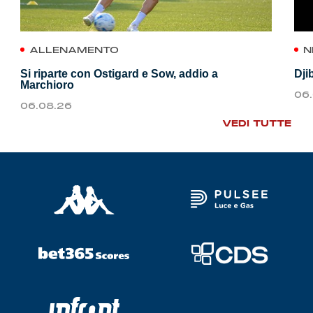
ALLENAMENTO
N
Si riparte con Ostigard e Sow, addio a
Dji
Marchioro
06
06.08.26
VEDI TUTTE