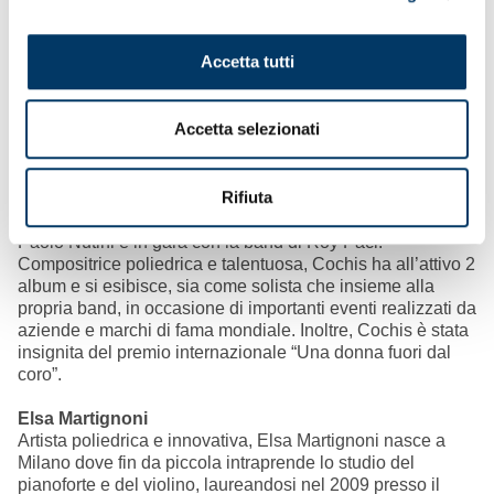
Musicista di fama internazionale, Jessica Cochis è nata a
Genova e si è diplomata al Conservatorio A. Vivaldi di
Accetta tutti
Alessandria con il Maestro Claudio Lugo, proseguendo poi
i propri studi in jazz con Claudio Capurro.
Negli anni Cochis ha preso parte a numerosi show
Accetta selezionati
televisivi, tra i quali si ricordano Musica per la vita, The
Voice e Apocalipse Show sui canali Rai e Colorado Cafè,
Mai Dire Gol e Zelig TV in Mediaset. Nel corso della sua
Rifiuta
carriera, Cochis ha partecipato più volte al Festival di
Sanremo: in qualità di ospite dell’artista internazionale
Paolo Nutini e in gara con la band di Roy Paci.
Compositrice poliedrica e talentuosa, Cochis ha all’attivo 2
album e si esibisce, sia come solista che insieme alla
propria band, in occasione di importanti eventi realizzati da
aziende e marchi di fama mondiale. Inoltre, Cochis è stata
insignita del premio internazionale “Una donna fuori dal
coro”.
Elsa Martignoni
Artista poliedrica e innovativa, Elsa Martignoni nasce a
Milano dove fin da piccola intraprende lo studio del
pianoforte e del violino, laureandosi nel 2009 presso il