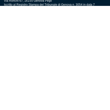
Via Ronchi 67, 16155 Genova Pegli
Iscritto al Registro Stampa del Tribunale di Genova n. 3054 in data 7
maggio 2025
C.F. 80033270101
P.IVA 00973790108
CONTATTI
BIGLIETTERIA
Biglietteria
Abbonamenti
Accrediti
Experience
Hospitality
SQUADRE