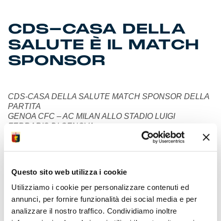
CDS-CASA DELLA
SALUTE È IL MATCH
SPONSOR
CDS-CASA DELLA SALUTE MATCH SPONSOR DELLA
PARTITA
GENOA CFC – AC MILAN ALLO STADIO LUIGI
FERRARIS DI GENOVA
Genova, 6 Ottobre 2023 –
CDS–Casa della Salute
è lieta
di proporre al pubblico uno spettacolo della violinista Elsa
Martignoni e della sassofonista Jessica Cochis nel pre-
Questo sito web utilizza i cookie
match della partita
Genoa-Milan
di Serie A Tim che si terrà
Sabato 7 Ottobre 2023 alle ore 20.45 allo stadio Luigi
Utilizziamo i cookie per personalizzare contenuti ed
Ferraris di Genova.
annunci, per fornire funzionalità dei social media e per
analizzare il nostro traffico. Condividiamo inoltre
In questa occasione, in qualità di Match Sponsor della