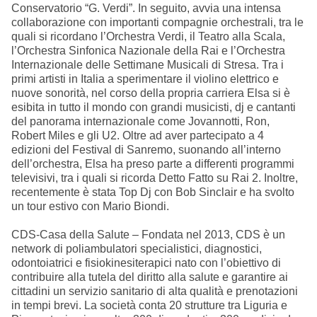
Conservatorio “G. Verdi”. In seguito, avvia una intensa
collaborazione con importanti compagnie orchestrali, tra le
quali si ricordano l’Orchestra Verdi, il Teatro alla Scala,
l’Orchestra Sinfonica Nazionale della Rai e l’Orchestra
Internazionale delle Settimane Musicali di Stresa. Tra i
primi artisti in Italia a sperimentare il violino elettrico e
nuove sonorità, nel corso della propria carriera Elsa si è
esibita in tutto il mondo con grandi musicisti, dj e cantanti
del panorama internazionale come Jovannotti, Ron,
Robert Miles e gli U2. Oltre ad aver partecipato a 4
edizioni del Festival di Sanremo, suonando all’interno
dell’orchestra, Elsa ha preso parte a differenti programmi
televisivi, tra i quali si ricorda Detto Fatto su Rai 2. Inoltre,
recentemente è stata Top Dj con Bob Sinclair e ha svolto
un tour estivo con Mario Biondi.
CDS-Casa della Salute – Fondata nel 2013, CDS è un
network di poliambulatori specialistici, diagnostici,
odontoiatrici e fisiokinesiterapici nato con l’obiettivo di
contribuire alla tutela del diritto alla salute e garantire ai
cittadini un servizio sanitario di alta qualità e prenotazioni
in tempi brevi. La società conta 20 strutture tra Liguria e