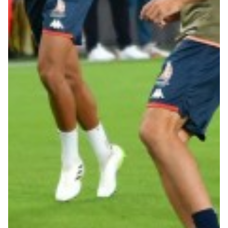
Summer Sale
Mare
Accessori
Party
Outlet
Helan x Genoa
Isolani x Genoa
Gift Card Online Store