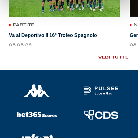
PARTITE
N
Va al Deportivo il 16° Trofeo Spagnolo
Gen
08.08.26
08
VEDI TUTTE