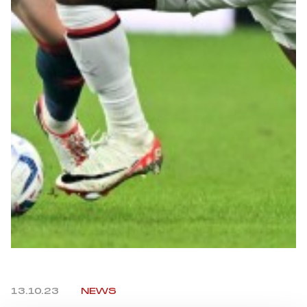
Summer Sale
Mare
Accessori
Party
Outlet
Helan x Genoa
Isolani x Genoa
Gift Card Online Store
13.10.23
NEWS