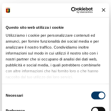
Facebook
Twitter
WhatsApp
Telegram
GENOA-MILAN, IL
Questo sito web utilizza i cookie
FILM DELLA
Utilizziamo i cookie per personalizzare contenuti ed
annunci, per fornire funzionalità dei social media e per
PARTITA
analizzare il nostro traffico. Condividiamo inoltre
informazioni sul modo in cui utilizzi il nostro sito con i
nostri partner che si occupano di analisi dei dati web,
pubblicità e social media, i quali potrebbero combinarle
con altre informazioni che hai fornito loro o che hanno
raccolto dal tuo utilizzo dei loro servizi.
Selezione
Necessari
del
consenso
Preferenze