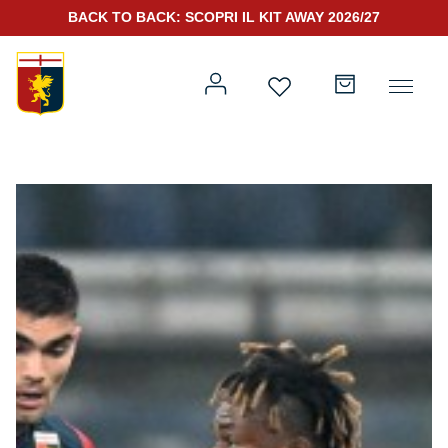
BACK TO BACK: SCOPRI IL KIT AWAY 2026/27
Prima squadra
Kit Gara 2026/27
Training
Prima squadra
Rappresentanza
Kit Gara 25/26
Genoa for Special