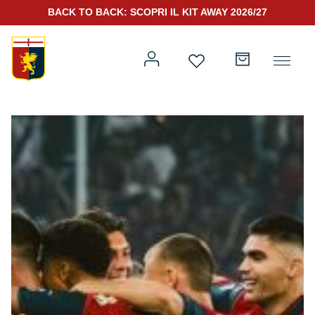
BACK TO BACK: SCOPRI IL KIT AWAY 2026/27
Prima squadra
Kit Gara 2026/27
Training
Prima squadra
Rappresentanza
Kit Gara 25/26
Genoa for Special