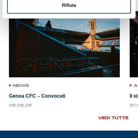
Rifiuta
NEWS
A
Genoa CFC – Convocati
Il 
08.08.26
07
VEDI TUTTE