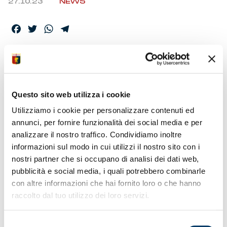
27.10.23
NEWS
Facebook
Twitter
WhatsApp
Telegram
ELENCO CONVOCATI,
RAMON TURONE
Questo sito web utilizza i cookie
ALLO STADIO
Utilizziamo i cookie per personalizzare contenuti ed
annunci, per fornire funzionalità dei social media e per
analizzare il nostro traffico. Condividiamo inoltre
In tribuna allo stadio “Ferraris” sarà presente Ramon
informazioni sul modo in cui utilizzi il nostro sito con i
Turone. L’ex capitano del Genoa, 11 gol in 110 partite
nostri partner che si occupano di analisi dei dati web,
ufficiali dal 1968 al ’72, poi dirigente del settore
giovanile e team manager della prima squadra, è stato
pubblicità e social media, i quali potrebbero combinarle
invitato dal club nel giorno del suo 75° compleanno.
con altre informazioni che hai fornito loro o che hanno
Auguri dalla società e dalla comunità rossoblù.
raccolto dal tuo utilizzo dei loro servizi.
Selezione