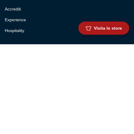
Accrediti
Experience
Visita lo store
Hospitality
SQUADRE
Prima squadra maschile
Prima squadra femminile
Settore giovanile
Genoa for special
Genoa Academy
Summer Camp