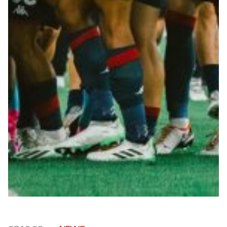
Summer Sale
Mare
Accessori
Party
Outlet
Helan x Genoa
Isolani x Genoa
Gift Card Online Store