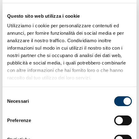
Per la prevendita di Genoa-Reggiana. Biglietti anche
su
www.genoacfc.it
e ricevitorie Vivaticket. In servizio
Questo sito web utilizza i cookie
continuato anche lo store al Porto Antico per la
promozione, con sconti del 40%, sugli acquisti degli
Utilizziamo i cookie per personalizzare contenuti ed
articoli delle linee rappresentanza e training. Promo
annunci, per fornire funzionalità dei social media e per
commerciale sabato, martedì e mercoledì pure nel
analizzare il nostro traffico. Condividiamo inoltre
negozio di via XII Ottobre.
informazioni sul modo in cui utilizzi il nostro sito con i
nostri partner che si occupano di analisi dei dati web,
pubblicità e social media, i quali potrebbero combinarle
con altre informazioni che hai fornito loro o che hanno
raccolto dal tuo utilizzo dei loro servizi.
Selezione
Necessari
del
consenso
Preferenze