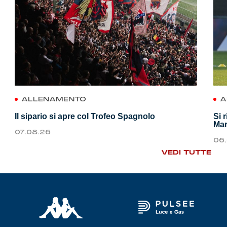
ALLENAMENTO
A
Il sipario si apre col Trofeo Spagnolo
Si 
Mar
07.08.26
06
VEDI TUTTE