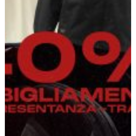
Summer Sale
Mare
Accessori
Party
Outlet
Helan x Genoa
Isolani x Genoa
Gift Card Online Store