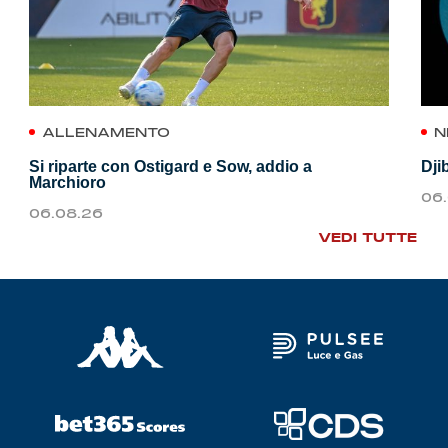
ALLENAMENTO
N
Si riparte con Ostigard e Sow, addio a
Dji
Marchioro
06
06.08.26
VEDI TUTTE