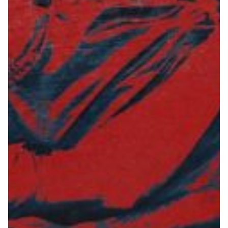
Summer Sale
Mare
Accessori
Party
Outlet
Helan x Genoa
Isolani x Genoa
Gift Card Online Store