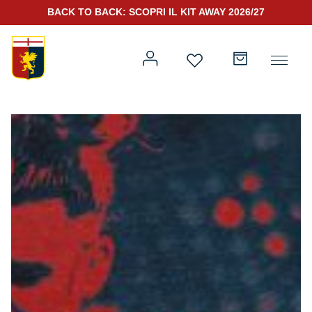
BACK TO BACK: SCOPRI IL KIT AWAY 2026/27
Prima squadra
Kit Gara 2026/27
Training
Prima squadra
Rappresentanza
Kit Gara 25/26
Genoa for Special