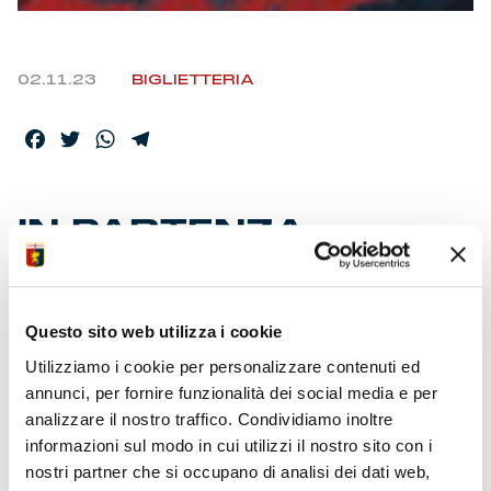
02.11.23
BIGLIETTERIA
Facebook
Twitter
WhatsApp
Telegram
IN PARTENZA
PREVENDITA
GENOA-H.VERONA
Questo sito web utilizza i cookie
Utilizziamo i cookie per personalizzare contenuti ed
La media-spettatori nelle prime 5 partite di campionato
annunci, per fornire funzionalità dei social media e per
al “Ferraris” è di 32.668.
analizzare il nostro traffico. Condividiamo inoltre
Online e ricevitorie: Dna Genoa
– Biglietti dei settori
informazioni sul modo in cui utilizzi il nostro sito con i
riservati ai sostenitori rossoblù acquistabili dalle 10 di
nostri partner che si occupano di analisi dei dati web,
venerdì su
www.genoacfc.it
, e ricevitorie Vivaticket, con