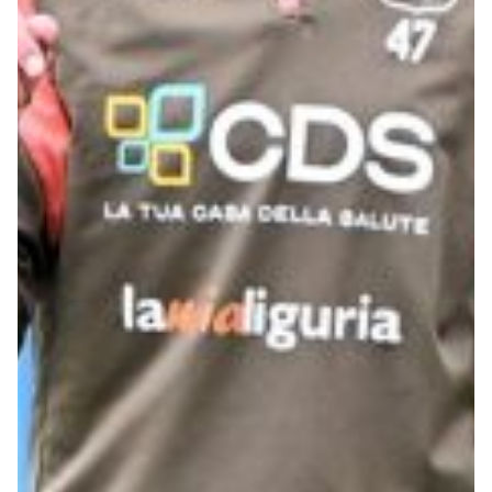
Summer Sale
Mare
Accessori
Party
Outlet
Helan x Genoa
Isolani x Genoa
Gift Card Online Store