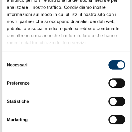
annunci, per fornire funzionalità dei social media e per
mercoledì.
analizzare il nostro traffico. Condividiamo inoltre
informazioni sul modo in cui utilizzi il nostro sito con i
nostri partner che si occupano di analisi dei dati web,
pubblicità e social media, i quali potrebbero combinarle
con altre informazioni che hai fornito loro o che hanno
raccolto dal tuo utilizzo dei loro servizi.
Selezione
Necessari
del
consenso
Preferenze
Gruppo ristretto alla ripresa degli allenamenti per
l’assenza di sette nazionali e per gli iter personalizzati o di
recupero di altri elementi tra cui Bani ed Ekuban, usciti
Statistiche
anzitempo nel match con l’Hellas Verona. In una giornata
particolare per la presenza a bordo campo di imprenditori
e manager del consorzio “Italia del Gusto”, i preparatori
Marketing
Pilati, Gatto e Picone hanno diretto la prima parte in
palestra tra macchinari e attrezzi.