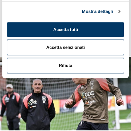
Dopo le esercitazioni a secco sul terreno e partitelle di
Mostra dettagli
calcio-tennis, ‘Gila’ ha preso in mano il comando delle
operazioni, con il vice Caridi e i collaboratori di campo, per
guidare addestramenti di destrezza e addestramenti
Accetta tutti
assortiti. Quasi due ore in attesa dell’intensificazione nei
prossimi giorni, con i carichi studiati, con il supporto delle
valutazioni in data-room, per le esigenze individuali.
Accetta selezionati
Rifiuta