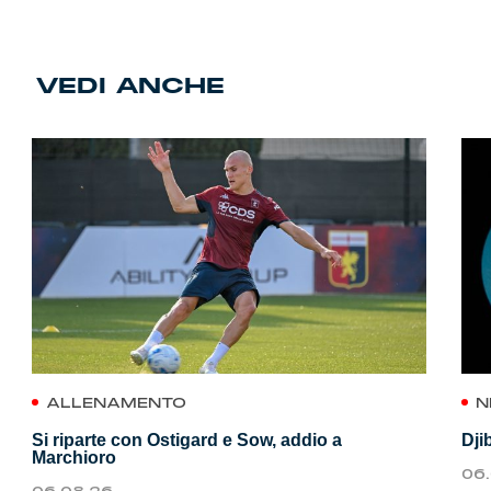
VEDI ANCHE
ALLENAMENTO
N
Si riparte con Ostigard e Sow, addio a
Dji
Marchioro
06