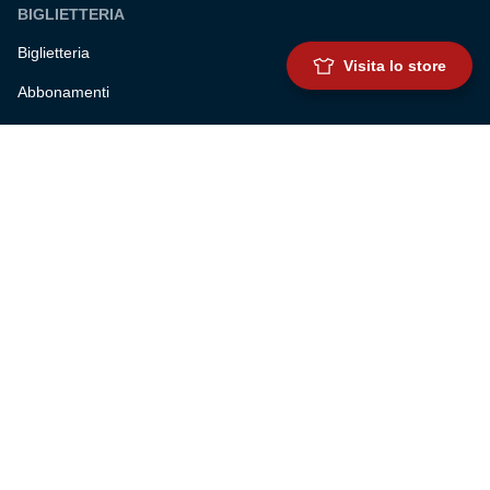
BIGLIETTERIA
Biglietteria
Visita lo store
Abbonamenti
Accrediti
Experience
Hospitality
SQUADRE
Prima squadra maschile
Prima squadra femminile
Settore giovanile
Genoa for special