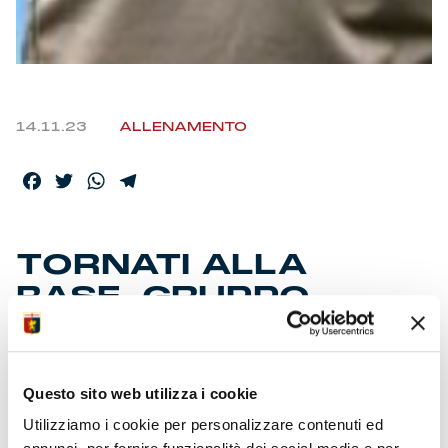
14.11.23
ALLENAMENTO
Facebook
Twitter
WhatsApp
Telegram
TORNATI ALLA
BASE, GRUPPO
RIDOTTO
Questo sito web utilizza i cookie
Il tecnico ha ritrovato i giocatori disponibili per il primo
allenamento nella settimana della sosta. Lo staff ha
Utilizziamo i cookie per personalizzare contenuti ed
disposto una doppia sessione per la giornata di