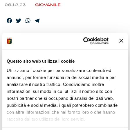
06.12.23
GIOVANILE
Facebook
Twitter
WhatsApp
Telegram
LA PRIMAVERA ESCE
AGLI OTTAVI DI TIM
CUP
Questo sito web utilizza i cookie
Utilizziamo i cookie per personalizzare contenuti ed
annunci, per fornire funzionalità dei social media e per
analizzare il nostro traffico. Condividiamo inoltre
Come la prima squadra l’U19 esce a testa alta dalla
Coppa dopo aver sfiorato il vantaggio. Traversa di
informazioni sul modo in cui utilizzi il nostro sito con i
Pittino nella prima frazione. La decide un diagonale di
nostri partner che si occupano di analisi dei dati web,
Scuderi nel finale, complice la sfortunata deviazione in
pubblicità e social media, i quali potrebbero combinarle
porta di Cissè.
con altre informazioni che hai fornito loro o che hanno
raccolto dal tuo utilizzo dei loro servizi.