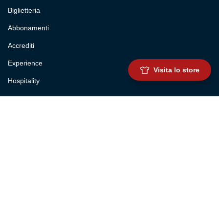
Biglietteria
Abbonamenti
Accrediti
Experience
Visita lo store
Hospitality
SQUADRE
Prima squadra maschile
Prima squadra femminile
Settore giovanile
Genoa for special
Genoa Academy