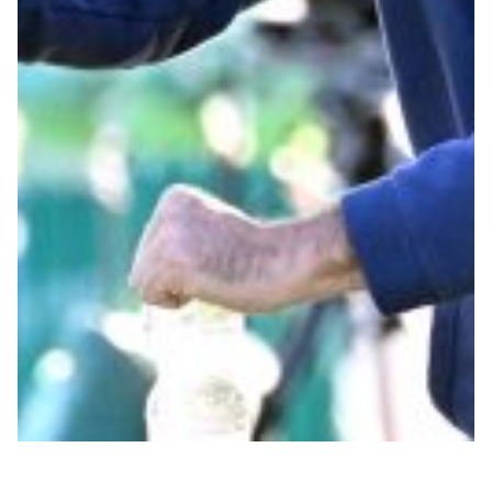
Summer Sale
Mare
Accessori
Party
Outlet
Helan x Genoa
Isolani x Genoa
Gift Card Online Store