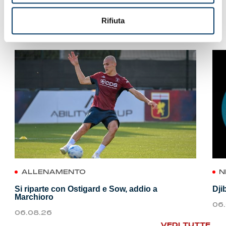
Rifiuta
VEDI ANCHE
ALLENAMENTO
N
Si riparte con Ostigard e Sow, addio a
Dji
Marchioro
06
06.08.26
VEDI TUTTE