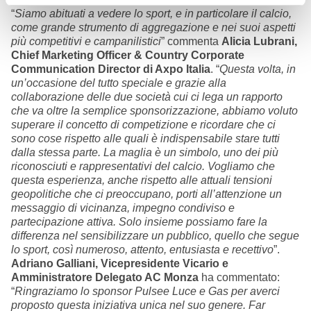
“
Siamo abituati a vedere lo sport, e in particolare il calcio,
come grande strumento di aggregazione e nei suoi aspetti
più competitivi e campanilistici
” commenta
Alicia Lubrani,
Chief Marketing Officer & Country Corporate
Communication Director di Axpo Italia
. “
Questa volta, in
un’occasione del tutto speciale e grazie alla
collaborazione delle due società cui ci lega un rapporto
che va oltre la semplice sponsorizzazione, abbiamo voluto
superare il concetto di competizione e ricordare che ci
sono cose rispetto alle quali è indispensabile stare tutti
dalla stessa parte. La maglia è un simbolo, uno dei più
riconosciuti e rappresentativi del calcio. Vogliamo che
questa esperienza, anche rispetto alle attuali tensioni
geopolitiche che ci preoccupano, porti all’attenzione un
messaggio di vicinanza, impegno condiviso e
partecipazione attiva. Solo insieme possiamo fare la
differenza nel sensibilizzare un pubblico, quello che segue
lo sport, così numeroso, attento, entusiasta e recettivo
”.
Adriano Galliani, Vicepresidente Vicario e
Amministratore Delegato AC Monza
ha commentato:
“
Ringraziamo lo sponsor Pulsee Luce e Gas per averci
proposto questa iniziativa unica nel suo genere. Far