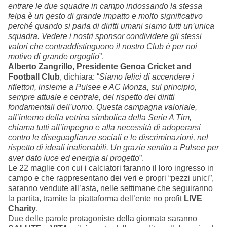
entrare le due squadre in campo indossando la stessa
felpa è un gesto di grande impatto e molto significativo
perché quando si parla di diritti umani siamo tutti un’unica
squadra. Vedere i nostri sponsor condividere gli stessi
valori che contraddistinguono il nostro Club è per noi
motivo di grande orgoglio
”.
Alberto Zangrillo, Presidente Genoa Cricket and
Football Club
, dichiara: “
Siamo felici di accendere i
riflettori, insieme a Pulsee e AC Monza, sul principio,
sempre attuale e centrale, del rispetto dei diritti
fondamentali dell’uomo. Questa campagna valoriale,
all’interno della vetrina simbolica della Serie A Tim,
chiama tutti all’impegno e alla necessità di adoperarsi
contro le diseguaglianze sociali e le discriminazioni, nel
rispetto di ideali inalienabili. Un grazie sentito a Pulsee per
aver dato luce ed energia al progetto
”.
Le 22 maglie con cui i calciatori faranno il loro ingresso in
campo e che rappresentano dei veri e propri “pezzi unici”,
saranno vendute all’asta, nelle settimane che seguiranno
la partita, tramite la piattaforma dell’ente no profit
LIVE
Charity
.
Due delle parole protagoniste della giornata saranno