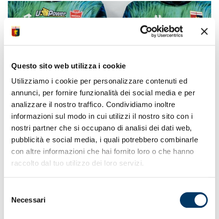
Questo sito web utilizza i cookie
Utilizziamo i cookie per personalizzare contenuti ed
annunci, per fornire funzionalità dei social media e per
analizzare il nostro traffico. Condividiamo inoltre
Milano, sabato 9 dicembre 2023 – “
Al cospetto dei diritti
informazioni sul modo in cui utilizzi il nostro sito con i
umani siamo tutti uguali
”. Questo il messaggio che, in
nostri partner che si occupano di analisi dei dati web,
occasione della
75esima Giornata Mondiale dei Diritti
pubblicità e social media, i quali potrebbero combinarle
Umani
e in concomitanza con la 15esima giornata del
con altre informazioni che hai fornito loro o che hanno
campionato di calcio della Serie A Tim di
domenica 10
raccolto dal tuo utilizzo dei loro servizi.
dicembre
,
AC Monza e Genoa CFC
lanceranno nei
momenti che precedono l’inizio della partita e che
caratterizzeranno l’ingresso in campo.
Selezione
L’iniziativa, ideata e promossa dal match sponsor di
Necessari
del
giornata
Pulsee Luce e Gas
– brand full digital per le
utenze domestiche di Axpo Italia nonché sponsor presente
consenso