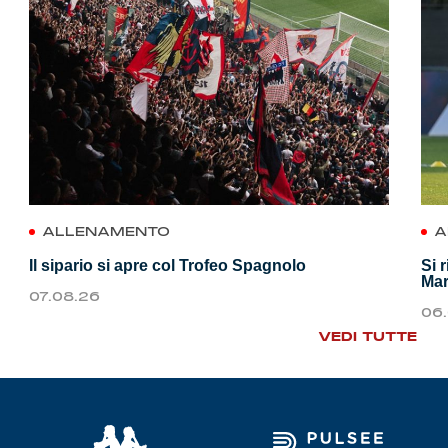
ALLENAMENTO
A
Il sipario si apre col Trofeo Spagnolo
Si 
Mar
07.08.26
06
VEDI TUTTE