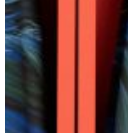
Summer Sale
Mare
Accessori
Party
Outlet
Helan x Genoa
Isolani x Genoa
Gift Card Online Store