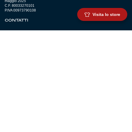
maggio 2025
C.F. 80033270101
P.IVA 00973790108
Visita lo store
CONTATTI
BIGLIETTERIA
Biglietteria
Abbonamenti
Accrediti
Experience
Hospitality
SQUADRE
Prima squadra maschile