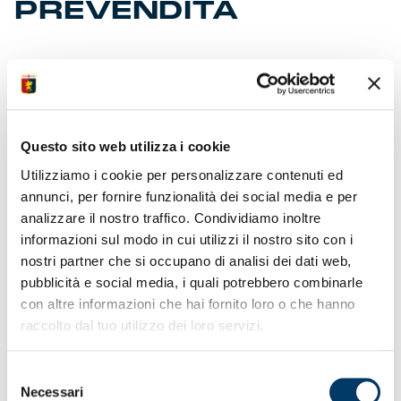
PREVENDITA
Biglietti dalle 10 di venerdì su
www.genoacfc.it
,
ricevitorie Vivaticket e Ticket Office in via al Porto
Antico 4 senza obbligo di tessera Dna Genoa. Da
martedì 9 pure allo Store di Chiavari in via Vittorio
Questo sito web utilizza i cookie
Veneto 48. Anche per l’acquisto dei biglietti settore
ospiti non è necessaria fidelity card. Verso il tutto
Utilizziamo i cookie per personalizzare contenuti ed
esaurito già i posti per le Genoa Experiences per il tour
annunci, per fornire funzionalità dei social media e per
allo stadio che precede la partita, in calendario sabato
analizzare il nostro traffico. Condividiamo inoltre
13 gennaio allo stadio Ferraris (ore 15). Per info clicca
qui
.
informazioni sul modo in cui utilizzi il nostro sito con i
nostri partner che si occupano di analisi dei dati web,
pubblicità e social media, i quali potrebbero combinarle
con altre informazioni che hai fornito loro o che hanno
raccolto dal tuo utilizzo dei loro servizi.
Selezione
Necessari
del