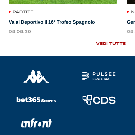
PARTITE
N
Va al Deportivo il 16° Trofeo Spagnolo
Gen
08.08.26
08
VEDI TUTTE