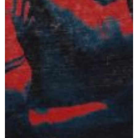
Summer Sale
Mare
Accessori
Party
Outlet
Helan x Genoa
Isolani x Genoa
Gift Card Online Store