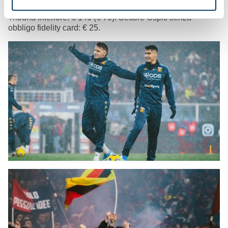
(€ 15), Gradinata Zena: € 35 (€ 15), Distinti: € 80 (€ 40),
Tribuna Inferiore: € 140 (€ 70). Settore Ospiti senza
obbligo fidelity card: € 25.