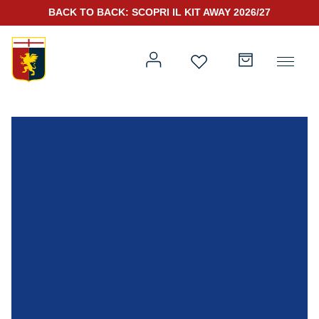
BACK TO BACK: SCOPRI IL KIT AWAY 2026/27
Prima squadra
Kit Gara 2026/27
Training
Prima squadra
Rappresentanza
Kit Gara 25/26
Genoa for Special