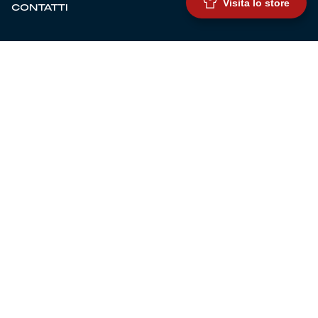
Visita lo store
CONTATTI
BIGLIETTERIA
Biglietteria
Abbonamenti
Accrediti
Experience
Hospitality
SQUADRE
Prima squadra maschile
Prima squadra femminile
Settore giovanile