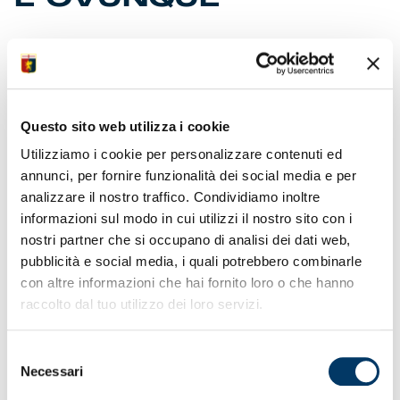
La conferenza si è tenuta nel Salone di
Rappresentanza del Comune di Genova. Presenti tra
gli altri il presidente Zangrillo, il club ceo Blázquez, il
dg Ricciardella, l’assessore Bianchi e l’ideatore Mor.
Questo sito web utilizza i cookie
Già centinaia le prenotazioni per l’anteprima a “The
Space” al Porto Antico del 24 gennaio.
Utilizziamo i cookie per personalizzare contenuti ed
annunci, per fornire funzionalità dei social media e per
analizzare il nostro traffico. Condividiamo inoltre
informazioni sul modo in cui utilizzi il nostro sito con i
nostri partner che si occupano di analisi dei dati web,
pubblicità e social media, i quali potrebbero combinarle
con altre informazioni che hai fornito loro o che hanno
Raccontare il significato di essere genoani, il legame
raccolto dal tuo utilizzo dei loro servizi.
esistente tra squadra e territorio, l’amore della tifoseria, il
senso di appartenenza che si trasmette di padre in figlio.
Selezione
Un viaggio dentro le emozioni, le storie, i sentimenti che
Necessari
del
gravitano nel pianeta rossoblù attraverso gli occhi, le clip,
la voce dei protagonisti in campo e sugli spalti. E’ stato
consenso