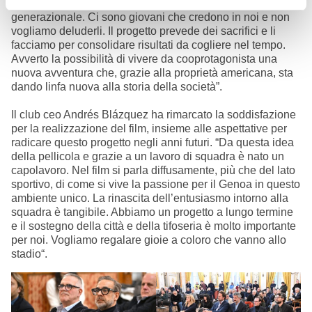
di emozione è che stiamo favorendo un ricambio
generazionale. Ci sono giovani che credono in noi e non
vogliamo deluderli. Il progetto prevede dei sacrifici e li
facciamo per consolidare risultati da cogliere nel tempo.
Avverto la possibilità di vivere da cooprotagonista una
nuova avventura che, grazie alla proprietà americana, sta
dando linfa nuova alla storia della società”.
Il club ceo Andrés Blázquez ha rimarcato la soddisfazione
per la realizzazione del film, insieme alle aspettative per
radicare questo progetto negli anni futuri. “Da questa idea
della pellicola e grazie a un lavoro di squadra è nato un
capolavoro. Nel film si parla diffusamente, più che del lato
sportivo, di come si vive la passione per il Genoa in questo
ambiente unico. La rinascita dell’entusiasmo intorno alla
squadra è tangibile. Abbiamo un progetto a lungo termine
e il sostegno della città e della tifoseria è molto importante
per noi. Vogliamo regalare gioie a coloro che vanno allo
stadio“.