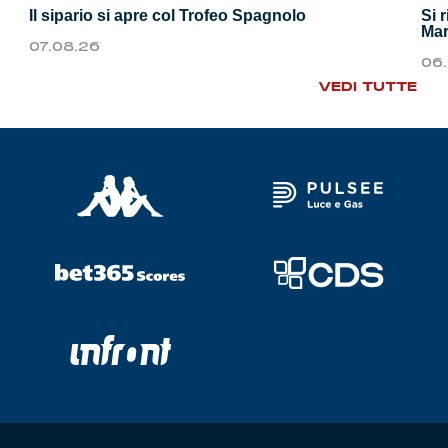
Il sipario si apre col Trofeo Spagnolo
Si 
Mar
07.08.26
06
VEDI TUTTE