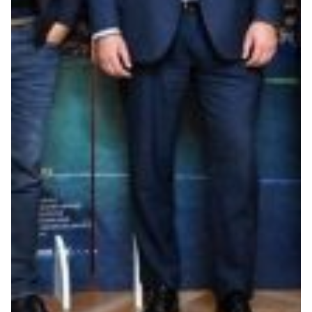
Summer Sale
Mare
Accessori
Party
Outlet
Helan x Genoa
Isolani x Genoa
Gift Card Online Store