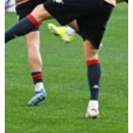
Summer Sale
Mare
Accessori
Party
Outlet
Helan x Genoa
Isolani x Genoa
Gift Card Online Store