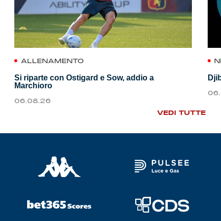
ALLENAMENTO
N
Si riparte con Ostigard e Sow, addio a
Dji
Marchioro
06
06.08.26
VEDI TUTTE