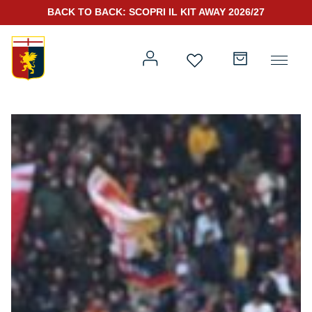
BACK TO BACK: SCOPRI IL KIT AWAY 2026/27
Prima squadra
Kit Gara 2026/27
Training
Prima squadra
Rappresentanza
Kit Gara 25/26
Genoa for Special