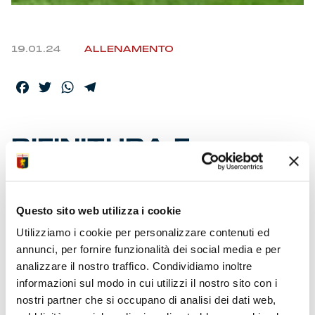
19.01.24
ALLENAMENTO
Facebook
Twitter
WhatsApp
Telegram
RIFINITURA E
ATTERRAGGIO IN
CAMPANIA
Questo sito web utilizza i cookie
Utilizziamo i cookie per personalizzare contenuti ed
Collaudo ancora sabato al ‘Signorini’. Girandola di
annunci, per fornire funzionalità dei social media e per
prove e riflessioni dello staff tecnico. Verso la
analizzare il nostro traffico. Condividiamo inoltre
conclusione una settimana di lavoro intenso al centro
informazioni sul modo in cui utilizzi il nostro sito con i
sportivo. Formalizzato il tesseramento del neoacquisto
Spence a disposizione per la trasferta di Salerno.
nostri partner che si occupano di analisi dei dati web,
Prosegue la prevendita per la sfida con il Lecce