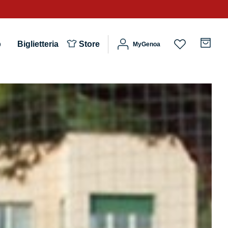
b
Biglietteria
Store
MyGenoa