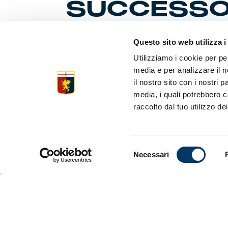
SUCCESSO
Questo sito web utilizza i
Domenica la
Utilizziamo i cookie per pe
gioca sul 
media e per analizzare il n
la Freedo
successo c
il nostro sito con i nostri 
marcatori.
media, i quali potrebbero c
raccolto dal tuo utilizzo dei
Selezione
Necessari
del
consenso
Meriti da d
un fine set
Genoa Women