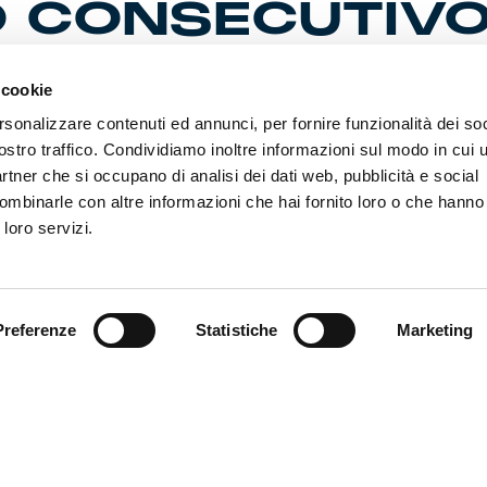
 CONSECUTIV
 cookie
 trasferta nella capitale per l’ultima partita del girone di an
rsonalizzare contenuti ed annunci, per fornire funzionalità dei soc
campo sportivo di Tor Bella Monaca ospiti della Res Roma VI
ostro traffico. Condividiamo inoltre informazioni sul modo in cui ut
m ad Arenzano Lucafò e compagne hanno conquistato il s
onsecutivo. La bomber Bargi sale al secondo posto nella c
partner che si occupano di analisi dei dati web, pubblicità e social
ombinarle con altre informazioni che hai fornito loro o che hanno
 loro servizi.
Preferenze
Statistiche
Marketing
ividere
– Nono successo e sesto posto a pari punti con l’Hellas
timana che ha visto vincere la prima squadra e vincere l’Under 1
 si è unito alla compagnia centrando una vittoria netta (3-0).