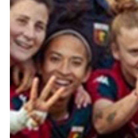
Summer Sale
Mare
Accessori
Party
Outlet
Helan x Genoa
Isolani x Genoa
Gift Card Online Store