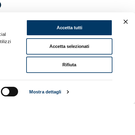
O
Accetta tutti
data. Si
ial
II. Contro
ilizzi
econdo
Accetta selezionati
lassifica
Rifiuta
Mostra dettagli
 Verona. In
9M, il
 Eppure le