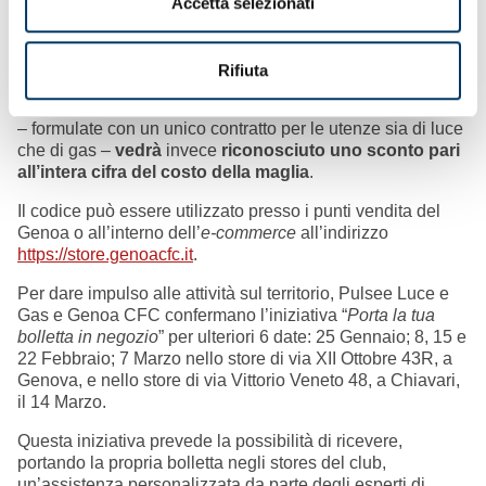
Accetta selezionati
automatico una
e-mail
contenente il codice valido per
riscattare lo sconto fino al 100% sul costo della maglia.
All’attivazione di una singola utenza, luce o gas, lo sconto
Rifiuta
sull’acquisto della maglia del Genoa sarà pari al
60%
. Chi
opterà per una delle proposte “
dual
” di Pulsee Luce e Gas
– formulate con un unico contratto per le utenze sia di luce
che di gas –
vedrà
invece
riconosciuto uno sconto pari
all’intera cifra del costo della maglia
.
Il codice può essere utilizzato presso i punti vendita del
Genoa o all’interno dell’
e-commerce
all’indirizzo
https://store.genoacfc.it
.
Per dare impulso alle attività sul territorio, Pulsee Luce e
Gas e Genoa CFC confermano l’iniziativa “
Porta la tua
bolletta in negozio
” per ulteriori 6 date: 25 Gennaio; 8, 15 e
22 Febbraio; 7 Marzo nello store di via XII Ottobre 43R, a
Genova, e nello store di via Vittorio Veneto 48, a Chiavari,
il 14 Marzo.
Questa iniziativa prevede la possibilità di ricevere,
portando la propria bolletta negli stores del club,
un’assistenza personalizzata da parte degli esperti di