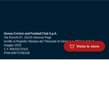
Genoa Cricket and Football Club S.p.A.
Via Ronchi 67, 16155 Genova Pegli
Iscritto al Registro Stampa del Tribunale di Genova n. 3054 in data 7
maggio 2025
Visita lo store
C.F. 80033270101
P.IVA 00973790108
CONTATTI
BIGLIETTERIA
Biglietteria
Abbonamenti
Accrediti