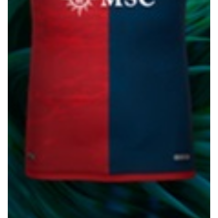
Summer Sale
Mare
Accessori
Party
Outlet
Helan x Genoa
Isolani x Genoa
Gift Card Online Store