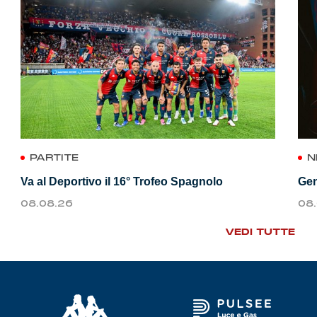
PARTITE
N
Va al Deportivo il 16° Trofeo Spagnolo
Gen
08.08.26
08
VEDI TUTTE