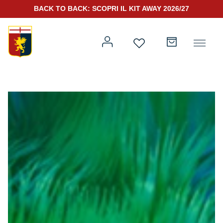
BACK TO BACK: SCOPRI IL KIT AWAY 2026/27
Prima squadra
Kit Gara 2026/27
Training
Prima squadra
Rappresentanza
Kit Gara 25/26
Genoa for Special