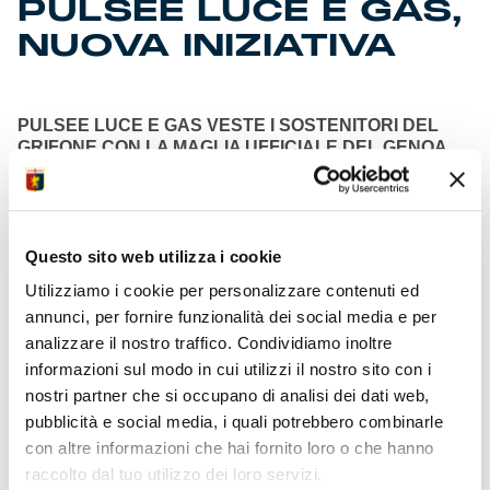
PULSEE LUCE E GAS,
NUOVA INIZIATIVA
PULSEE LUCE E GAS VESTE I SOSTENITORI DEL
GRIFONE CON LA MAGLIA UFFICIALE DEL GENOA
Milano, 22 gennaio 2024 –
Pulsee Luce e Gas
–
brand
full digital
per le utenze domestiche di Axpo Italia e
Front
Jersey Sponsor del Genoa CFC
– continua ad
Questo sito web utilizza i cookie
alimentare le iniziative nel mondo del calcio e, in
Utilizziamo i cookie per personalizzare contenuti ed
collaborazione con il Club, lancia una nuova operazione
annunci, per fornire funzionalità dei social media e per
per porre l’accento sui vantaggi di un operatore energetico
che mette semplicità e sostenibilità al primo posto, tramite
analizzare il nostro traffico. Condividiamo inoltre
una proposta indirizzata alla comunità rossoblù che sta
informazioni sul modo in cui utilizzi il nostro sito con i
battendo ogni record di pubblico e partecipazione in
nostri partner che si occupano di analisi dei dati web,
questa stagione sportiva.
pubblicità e social media, i quali potrebbero combinarle
Anche in vista dell’ormai prossima
fine del mercato
con altre informazioni che hai fornito loro o che hanno
tutelato delle utenze domestiche
, il
brand
Pulsee Luce e
raccolto dal tuo utilizzo dei loro servizi.
Gas mette a disposizione soluzioni sostenibili e